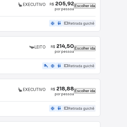
205,92
R$
EXECUTIVO
Escolher ida
por pessoa
ac_unit
wc
Retirada guichê
214,50
R$
LEITO
Escolher ida
por pessoa
airline_seat_legroom_extra
ac_unit
wc
Retirada guichê
218,88
R$
EXECUTIVO
Escolher ida
por pessoa
ac_unit
wc
Retirada guichê