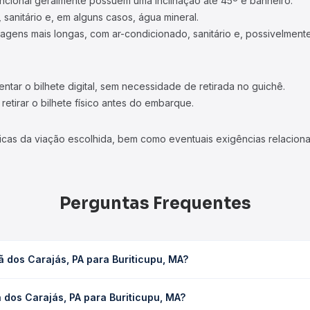
ncional geralmente possuem uma inclinação até 45º e banheiro.
 sanitário e, em alguns casos, água mineral.
viagens mais longas, com ar-condicionado, sanitário e, possivelmente
tar o bilhete digital, sem necessidade de retirada no guichê.
etirar o bilhete físico antes do embarque.
icas da viação escolhida, bem como eventuais exigências relaciona
Perguntas Frequentes
 dos Carajás, PA para Buriticupu, MA?
Buriticupu, MA leva em média 11h 45min, podendo variar conforme a 
dos Carajás, PA para Buriticupu, MA?
 Quero Passagem você consulta os horários disponíveis e vê a dur