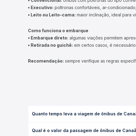
• Convencional:
ônibus com poltronas do tipo conve
• Executivo:
poltronas confortáveis, ar-condicionado,
• Leito ou Leito-cama:
maior inclinação, ideal para 
Como funciona o embarque
• Embarque direto:
algumas viações permitem apresen
• Retirada no guichê:
em certos casos, é necessário r
Recomendação:
sempre verifique as regras específ
Quanto tempo leva a viagem de ônibus de Canaã
A viagem de ônibus de Canaã dos Carajás, PA para 
Qual é o valor da passagem de ônibus de Canaã 
executivo ou leito) e as condições de tráfego. Na