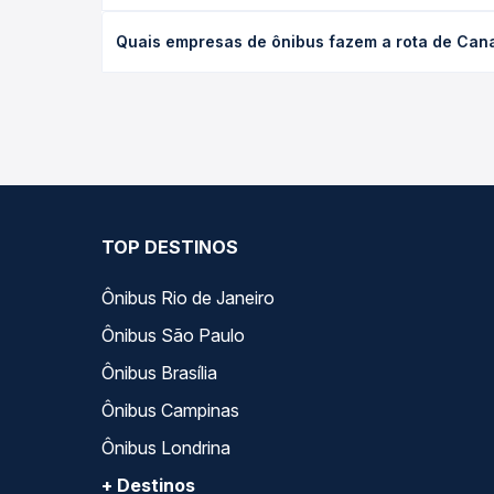
O preço da passagem de ônibus de Canaã dos Carajá
Quais empresas de ônibus fazem a rota de Cana
poltrona e a antecedência da compra. Na Quero Pa
As viações Real Maia operam o trecho de Canaã do
opções — empresas, horários, tipos de serviço e p
TOP DESTINOS
Ônibus Rio de Janeiro
Ônibus São Paulo
Ônibus Brasília
Ônibus Campinas
Ônibus Londrina
+ Destinos