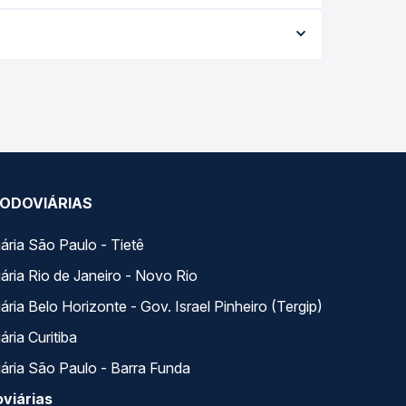
rme a data da viagem, a empresa, o tipo de
e garante a melhor oferta para o seu roteiro.
o do dia. Na Quero Passagem você compara todas as
viagem.
ODOVIÁRIAS
ária São Paulo - Tietê
ária Rio de Janeiro - Novo Rio
ria Belo Horizonte - Gov. Israel Pinheiro (Tergip)
ria Curitiba
ária São Paulo - Barra Funda
viárias