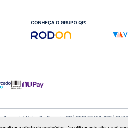
CONHEÇA O GRUPO QP:
ro Comercial Alphaville, Barueri - SP | CEP: 06453-038 | C
Copyright 2026 © QueroPassagem.com.br
sonalizar a oferta de conteúdos. Ao utilizar este site, você c