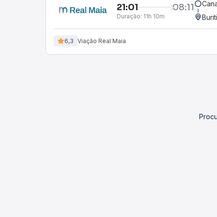
Cana
21:01
08:11
Duração:
11h 10m
Buri
6,3
Viação Real Maia
Procu