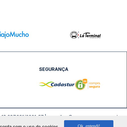
SEGURANÇA
NPJ: 18.087.991/0001-57 | saconibus@queropassagem.com.br
Ok, entendi!
oncorda com o uso de cookies.