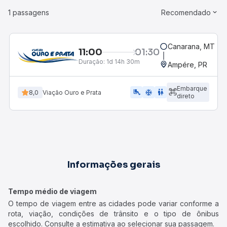
1 passagens
Recomendado
Canarana, MT - R
11:00
01:30
Duração:
1d 14h 30m
Ampére, PR
Embarque
airline_seat_legroom_extra
ac_unit
WC
8,0
Viação Ouro e Prata
direto
Informações gerais
Tempo médio de viagem
O tempo de viagem entre as cidades pode variar conforme a
rota, viação, condições de trânsito e o tipo de ônibus
escolhido. Consulte a estimativa ao selecionar sua passagem.