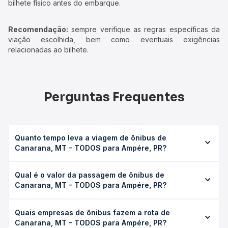
bilhete físico antes do embarque.
Recomendação:
sempre verifique as regras específicas da
viação escolhida, bem como eventuais exigências
relacionadas ao bilhete.
Perguntas Frequentes
Quanto tempo leva a viagem de ônibus de
Canarana, MT - TODOS para Ampére, PR?
A viagem de ônibus de Canarana, MT - TODOS para
Qual é o valor da passagem de ônibus de
Ampére, PR leva em média 0 horas, podendo variar
Canarana, MT - TODOS para Ampére, PR?
conforme a viação, o tipo de serviço (convencional,
executivo ou leito) e as condições de tráfego. Na Quero
O preço da passagem de ônibus de Canarana, MT -
Passagem você consulta os horários disponíveis e vê a
Quais empresas de ônibus fazem a rota de
TODOS para Ampére, PR custa em média não identificado
duração exata de cada opção na data desejada.
Canarana, MT - TODOS para Ampére, PR?
e varia conforme a data da viagem, a empresa, o tipo de