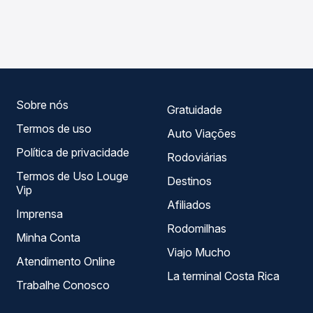
As viações Reunidas operam o trecho de Canelinha, SC -
Na Quero Passagem você compara os preços de todas as
TODOS para Tijuquinhas, SC, com horários variados ao
viações em tempo real e garante a melhor oferta para o
longo do dia. Na Quero Passagem você compara todas as
seu roteiro.
opções — empresas, horários, tipos de serviço e preços
— em um só lugar e escolhe a que melhor se encaixa na
sua viagem.
Sobre nós
Gratuidade
Termos de uso
Auto Viações
Política de privacidade
Rodoviárias
Termos de Uso Louge
Destinos
Vip
Afiliados
Imprensa
Rodomilhas
Minha Conta
Viajo Mucho
Atendimento Online
La terminal Costa Rica
Trabalhe Conosco