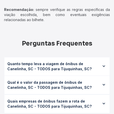
Recomendação:
sempre verifique as regras específicas da
viação escolhida, bem como eventuais exigências
relacionadas ao bilhete.
Perguntas Frequentes
Quanto tempo leva a viagem de ônibus de
Canelinha, SC - TODOS para Tijuquinhas, SC?
A viagem de ônibus de Canelinha, SC - TODOS para
Qual é o valor da passagem de ônibus de
Tijuquinhas, SC leva em média 0 horas, podendo variar
Canelinha, SC - TODOS para Tijuquinhas, SC?
conforme a viação, o tipo de serviço (convencional,
executivo ou leito) e as condições de tráfego. Na Quero
O preço da passagem de ônibus de Canelinha, SC -
Passagem você consulta os horários disponíveis e vê a
Quais empresas de ônibus fazem a rota de
TODOS para Tijuquinhas, SC custa em média não
duração exata de cada opção na data desejada.
Canelinha, SC - TODOS para Tijuquinhas, SC?
identificado e varia conforme a data da viagem, a
empresa, o tipo de poltrona e a antecedência da compra.