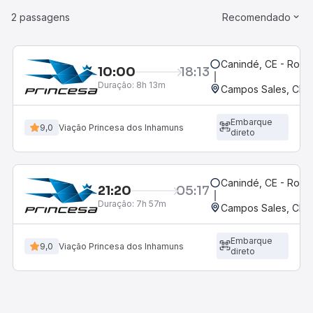
2 passagens
Recomendado
Canindé, CE - Rodov
10:00
18:13
Duração:
8h 13m
Campos Sales, CE
Embarque
9,0
Viação Princesa dos Inhamuns
direto
Canindé, CE - Rodov
21:20
05:17
Duração:
7h 57m
Campos Sales, CE
Embarque
9,0
Viação Princesa dos Inhamuns
direto