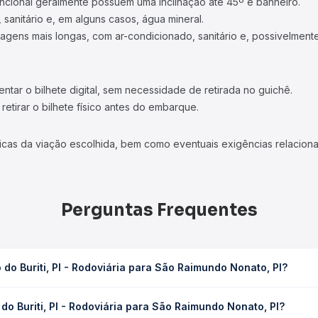
ncional geralmente possuem uma inclinação até 45º e banheiro.
 sanitário e, em alguns casos, água mineral.
viagens mais longas, com ar-condicionado, sanitário e, possivelmente
tar o bilhete digital, sem necessidade de retirada no guichê.
etirar o bilhete físico antes do embarque.
icas da viação escolhida, bem como eventuais exigências relaciona
Perguntas Frequentes
do Buriti, PI - Rodoviária para São Raimundo Nonato, PI?
ária para São Raimundo Nonato, PI leva em média 1h 36min, podendo 
o Buriti, PI - Rodoviária para São Raimundo Nonato, PI?
 de tráfego. Na Quero Passagem você consulta os horários disponív