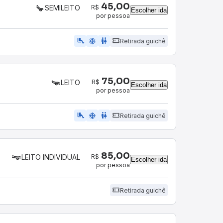
45,00
R$
SEMILEITO
Escolher ida
por pessoa
airline_seat_legroom_extra
ac_unit
WC
Retirada guichê
75,00
R$
LEITO
Escolher ida
por pessoa
airline_seat_legroom_extra
ac_unit
wc
Retirada guichê
85,00
R$
LEITO INDIVIDUAL
Escolher ida
por pessoa
Retirada guichê