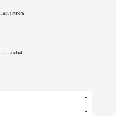
, água mineral.
das ao bilhete.
variar conforme a viação, o tipo de serviço
eis e vê a duração exata de cada opção na data