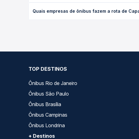
O preço da passagem de ônibus de Capanema, PR pa
Quais empresas de ônibus fazem a rota de Cap
antecedência da compra. Na Quero Passagem você c
As viações Planalto operam o trecho de Capanema,
empresas, horários, tipos de serviço e preços — e
TOP DESTINOS
Ônibus Rio de Janeiro
Ônibus São Paulo
Ônibus Brasília
Ônibus Campinas
Ônibus Londrina
+ Destinos