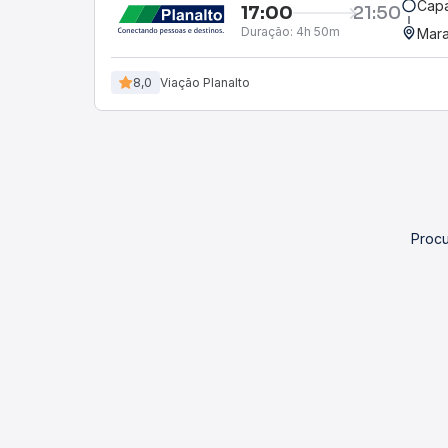
Cap
17:00
21:50
Duração:
4h 50m
Mara
8,0
Viação Planalto
Procu