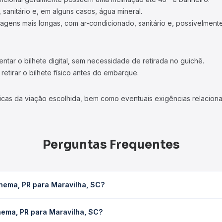
 sanitário e, em alguns casos, água mineral.
viagens mais longas, com ar-condicionado, sanitário e, possivelmente
tar o bilhete digital, sem necessidade de retirada no guichê.
etirar o bilhete físico antes do embarque.
icas da viação escolhida, bem como eventuais exigências relaciona
Perguntas Frequentes
nema, PR para Maravilha, SC?
, SC leva em média 4h 28min, podendo variar conforme a viação, 
nema, PR para Maravilha, SC?
em você consulta os horários disponíveis e vê a duração exata de