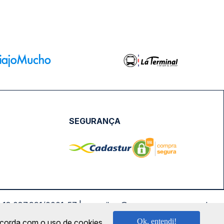
SEGURANÇA
NPJ: 18.087.991/0001-57 | saconibus@queropassagem.com.br
Ok, entendi!
oncorda com o uso de cookies.