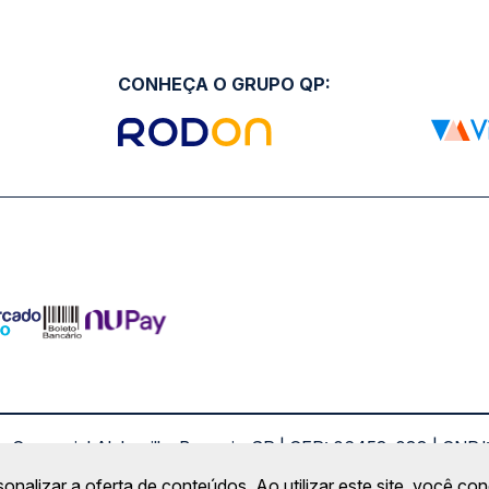
CONHEÇA O GRUPO QP:
ro Comercial Alphaville, Barueri - SP | CEP: 06453-038 | C
Copyright 2026 © QueroPassagem.com.br
sonalizar a oferta de conteúdos. Ao utilizar este site, você c