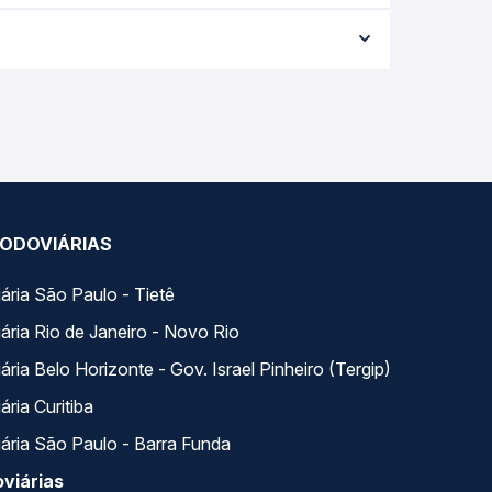
 da viagem, a empresa, o tipo de poltrona e a
elhor oferta para o seu roteiro.
 Na Quero Passagem você compara todas as opções —
ODOVIÁRIAS
ária São Paulo - Tietê
ária Rio de Janeiro - Novo Rio
ria Belo Horizonte - Gov. Israel Pinheiro (Tergip)
ria Curitiba
ária São Paulo - Barra Funda
viárias