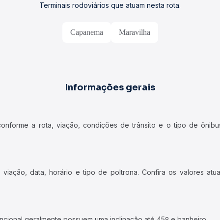
Terminais rodoviários que atuam nesta rota.
Capanema
Maravilha
Informações gerais
forme a rota, viação, condições de trânsito e o tipo de ônibus
iação, data, horário e tipo de poltrona. Confira os valores at
ncional geralmente possuem uma inclinação até 45º e banheiro.