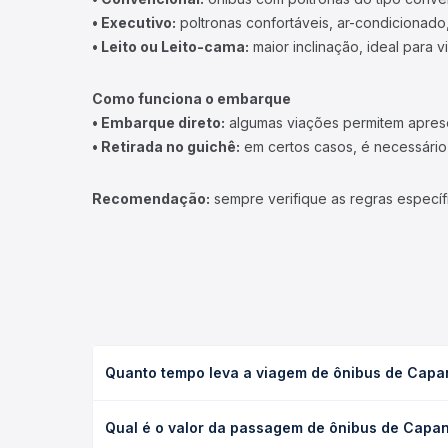
• Executivo:
poltronas confortáveis, ar-condicionado,
• Leito ou Leito-cama:
maior inclinação, ideal para 
Como funciona o embarque
• Embarque direto:
algumas viações permitem apresen
• Retirada no guichê:
em certos casos, é necessário r
Recomendação:
sempre verifique as regras específ
Quanto tempo leva a viagem de ônibus de Capa
A viagem de ônibus de Capanema, PR para Maravilha
Qual é o valor da passagem de ônibus de Capa
leito) e as condições de tráfego. Na Quero Passag