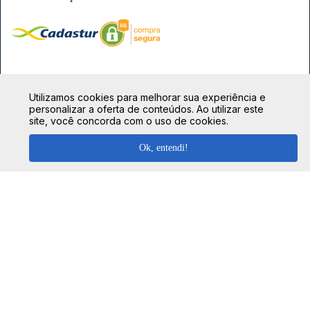
FORMAS DE PAGAMENTO
Utilizamos cookies para melhorar sua experiência e
personalizar a oferta de conteúdos. Ao utilizar este
site, você concorda com o uso de cookies.
Ok, entendi!
TOP DESTINOS
Ônibus Rio de Janeiro
TOP VIAÇÕES
Ônibus São Paulo
Passagens Cometa
Ônibus Brasília
TOP RODOVIÁRIAS
Passagens Gontijo
Ônibus Campinas
Rodoviária São Paulo - Tietê
Passagens 1001
Ônibus Londrina