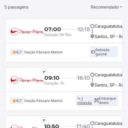
5 passagens
Recomendado
Caraguatatuba, S
07:00
12:15
Duração:
5h 15m
Santos, SP - Rodo
Retirada
8,7
Viação Pássaro Marron
guichê
1°
Caraguatatuba, S
09:10
16:10
Duração:
7h
Santos, SP - Rodo
1
Embarque
8,7
Viação Pássaro Marron
conexão
direto
1°
Caraguatatuba, S
10:50
17:40