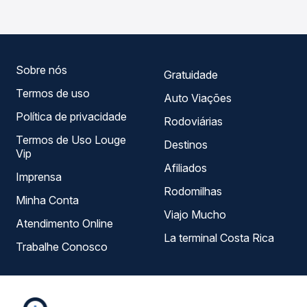
você compara todas as opções — empresas, horários,
tipos de serviço e preços — em um só lugar e escolhe a
que melhor se encaixa na sua viagem.
Sobre nós
Gratuidade
Termos de uso
Auto Viações
Política de privacidade
Rodoviárias
Termos de Uso Louge
Destinos
Vip
Afiliados
Imprensa
Rodomilhas
Minha Conta
Viajo Mucho
Atendimento Online
La terminal Costa Rica
Trabalhe Conosco