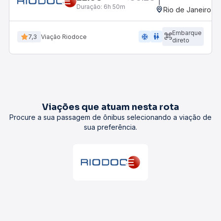
Duração:
6h 50m
Rio de Janeiro, R
Embarque
ac_unit
wc
7,3
Viação Riodoce
direto
Viações que atuam nesta rota
Procure a sua passagem de ônibus selecionando a viação de
sua preferência.