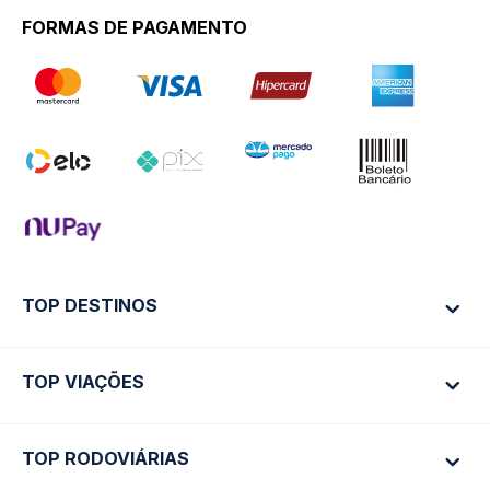
FORMAS DE PAGAMENTO
TOP DESTINOS
TOP VIAÇÕES
Ônibus Rio de Janeiro
Ônibus São Paulo
TOP RODOVIÁRIAS
Ônibus São Paulo
Passagens Cometa