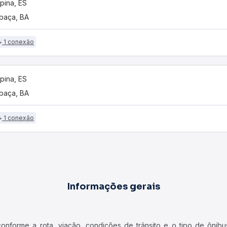
pina, ES
baça, BA
1 conexão
pina, ES
baça, BA
1 conexão
Informações gerais
forme a rota, viação, condições de trânsito e o tipo de ônibus