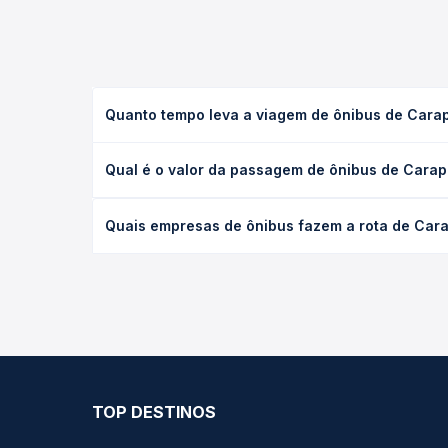
Quanto tempo leva a viagem de ônibus de Carap
A viagem de ônibus de Carapina, ES para Alcobaça,
Qual é o valor da passagem de ônibus de Carap
as condições de tráfego. Na Quero Passagem você 
O preço da passagem de ônibus de Carapina, ES par
Quais empresas de ônibus fazem a rota de Cara
antecedência da compra. Na Quero Passagem você c
As viações não identificadas operam o trecho de 
opções — empresas, horários, tipos de serviço e p
TOP DESTINOS