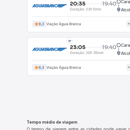
Cara
20:35
19:40
Duração:
23h 5min
Alco
8,3
Viação Águia Branca
1°
Cara
23:05
19:40
Duração:
20h 35min
Alco
8,3
Viação Águia Branca
Tempo médio de viagem
O tempo de viagem entre as cidades pode variar con