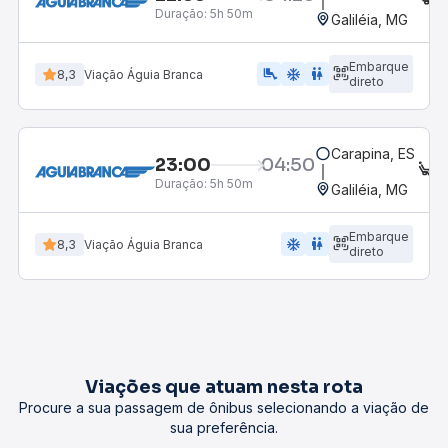
Duração:
5h 50m
Galiléia, MG
Embarque
airline_seat_legroom_extra
ac_unit
WC
8,3
Viação Águia Branca
direto
Carapina, ES
23:00
04:50
E
Duração:
5h 50m
Galiléia, MG
Embarque
ac_unit
wc
8,3
Viação Águia Branca
direto
Viações que atuam nesta rota
Procure a sua passagem de ônibus selecionando a viação de
sua preferência.