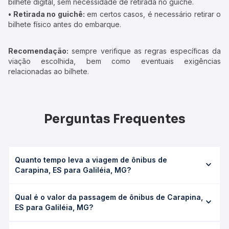
bilhete digital, sem necessidade de retirada no guichê.
• Retirada no guichê:
em certos casos, é necessário retirar o
bilhete físico antes do embarque.
Recomendação:
sempre verifique as regras específicas da
viação escolhida, bem como eventuais exigências
relacionadas ao bilhete.
Perguntas Frequentes
Quanto tempo leva a viagem de ônibus de
Carapina, ES para Galiléia, MG?
A viagem de ônibus de Carapina, ES para Galiléia, MG leva
Qual é o valor da passagem de ônibus de Carapina,
em média 6h 11min, podendo variar conforme a viação, o
ES para Galiléia, MG?
tipo de serviço (convencional, executivo ou leito) e as
condições de tráfego. Na Quero Passagem você consulta
O preço da passagem de ônibus de Carapina, ES para