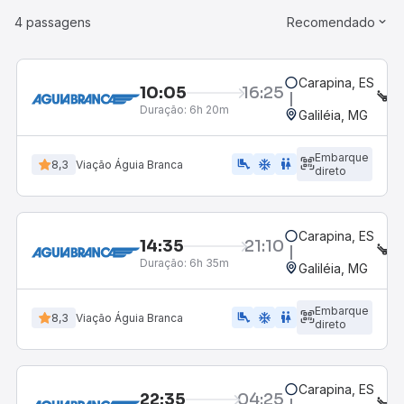
4 passagens
Recomendado
Carapina, ES
10:05
16:25
S
Duração:
6h 20m
Galiléia, MG
Embarque
airline_seat_legroom_extra
ac_unit
WC
8,3
Viação Águia Branca
direto
Carapina, ES
14:35
21:10
S
Duração:
6h 35m
Galiléia, MG
Embarque
airline_seat_legroom_extra
ac_unit
WC
8,3
Viação Águia Branca
direto
Carapina, ES
22:35
04:25
S