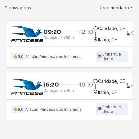
2 passagens
Recomendado
Caridade, CE
09:20
12:10
CO
Duração:
2h 50m
Itatira, CE
Embarque
9,0
Viação Princesa dos Inhamuns
direto
Caridade, CE
16:20
19:10
CO
Duração:
2h 50m
Itatira, CE
Embarque
9,0
Viação Princesa dos Inhamuns
direto