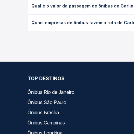
A viagem de ônibus de Carlinda, MT para Nova Band
Qual é o valor da passagem de ônibus de Carli
ou leito) e as condições de tráfego. Na Quero Pas
O preço da passagem de ônibus de Carlinda, MT pa
Quais empresas de ônibus fazem a rota de Carl
poltrona e a antecedência da compra. Na Quero Pa
As viações não identificadas operam o trecho de 
todas as opções — empresas, horários, tipos de se
TOP DESTINOS
Ônibus Rio de Janeiro
Ônibus São Paulo
Ônibus Brasília
Ônibus Campinas
Ônibus Londrina