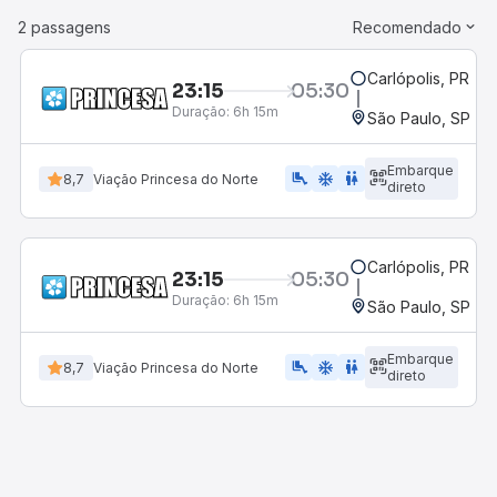
2 passagens
Recomendado
Carlópolis, PR
23:15
05:30
Duração:
6h 15m
São Paulo, SP - 
Embarque
airline_seat_legroom_extra
ac_unit
WC
8,7
Viação Princesa do Norte
direto
Carlópolis, PR
23:15
05:30
Duração:
6h 15m
São Paulo, SP - 
Embarque
airline_seat_legroom_extra
ac_unit
wc
8,7
Viação Princesa do Norte
direto