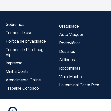
longo do dia. Na Quero Passagem você compara todas as
opções — empresas, horários, tipos de serviço e preços
— em um só lugar e escolhe a que melhor se encaixa na
sua viagem.
Sobre nós
Gratuidade
Termos de uso
Auto Viações
Política de privacidade
Rodoviárias
Termos de Uso Louge
Destinos
Vip
Afiliados
Imprensa
Rodomilhas
Minha Conta
Viajo Mucho
Atendimento Online
La terminal Costa Rica
Trabalhe Conosco