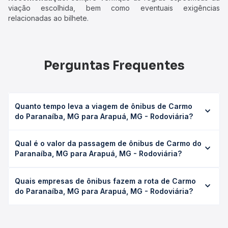
viação escolhida, bem como eventuais exigências
relacionadas ao bilhete.
Perguntas Frequentes
Quanto tempo leva a viagem de ônibus de Carmo
do Paranaíba, MG para Arapuá, MG - Rodoviária?
A viagem de ônibus de Carmo do Paranaíba, MG para
Qual é o valor da passagem de ônibus de Carmo do
Arapuá, MG - Rodoviária leva em média 0 horas, podendo
Paranaíba, MG para Arapuá, MG - Rodoviária?
variar conforme a viação, o tipo de serviço (convencional,
executivo ou leito) e as condições de tráfego. Na Quero
O preço da passagem de ônibus de Carmo do Paranaíba,
Passagem você consulta os horários disponíveis e vê a
Quais empresas de ônibus fazem a rota de Carmo
MG para Arapuá, MG - Rodoviária custa em média não
duração exata de cada opção na data desejada.
do Paranaíba, MG para Arapuá, MG - Rodoviária?
identificado e varia conforme a data da viagem, a
empresa, o tipo de poltrona e a antecedência da compra.
As viações Gontijo operam o trecho de Carmo do
Na Quero Passagem você compara os preços de todas as
Paranaíba, MG para Arapuá, MG - Rodoviária, com horários
viações em tempo real e garante a melhor oferta para o