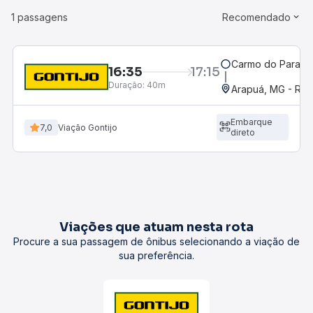
1 passagens
Recomendado
Carmo do Parana
16:35
17:15
Duração:
40m
Arapuá, MG - Rod
Embarque
7,0
Viação Gontijo
direto
Viações que atuam nesta rota
Procure a sua passagem de ônibus selecionando a viação de
sua preferência.