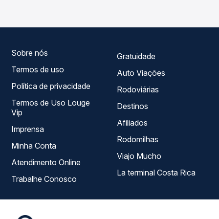
variados ao longo do dia. Na Quero Passagem você
seu roteiro.
compara todas as opções — empresas, horários, tipos de
serviço e preços — em um só lugar e escolhe a que
melhor se encaixa na sua viagem.
Sobre nós
Gratuidade
Termos de uso
Auto Viações
Política de privacidade
Rodoviárias
Termos de Uso Louge
Destinos
Vip
Afiliados
Imprensa
Rodomilhas
Minha Conta
Viajo Mucho
Atendimento Online
La terminal Costa Rica
Trabalhe Conosco