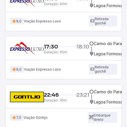
Duração:
40m
Lagoa Formosa, 
Retirada
9,0
Viação Expresso Luxo
guichê
Carmo do Parana
17:30
18:10
Duração:
40m
Lagoa Formosa, 
Retirada
9,0
Viação Expresso Luxo
guichê
Carmo do Parana
22:46
23:21
Duração:
35m
Lagoa Formosa, 
Embarque
7,0
Viação Gontijo
direto