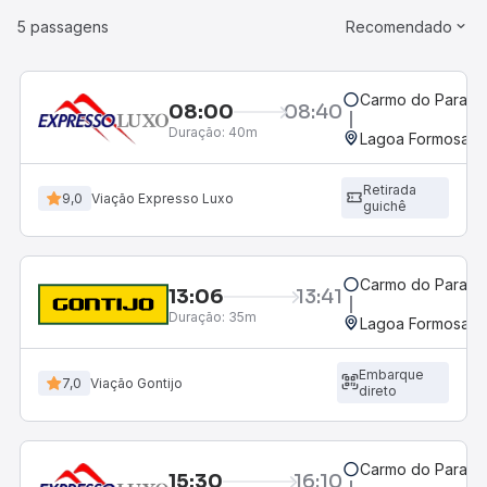
5 passagens
Recomendado
Carmo do Parana
08:00
08:40
Duração:
40m
Lagoa Formosa, 
Retirada
9,0
Viação Expresso Luxo
guichê
Carmo do Parana
13:06
13:41
Duração:
35m
Lagoa Formosa, 
Embarque
7,0
Viação Gontijo
direto
Carmo do Parana
15:30
16:10