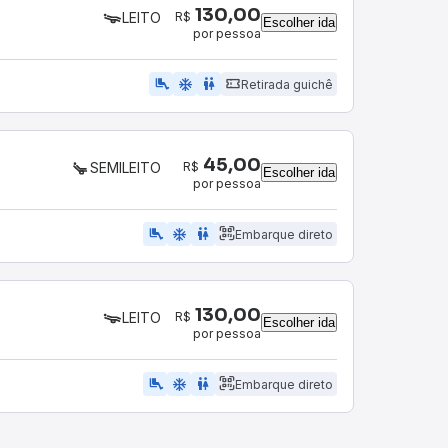
130,00
R$
LEITO
Escolher ida
por pessoa
airline_seat_legroom_extra
ac_unit
wc
Retirada guichê
45,00
R$
SEMILEITO
Escolher ida
por pessoa
airline_seat_legroom_extra
ac_unit
WC
Embarque direto
130,00
R$
LEITO
Escolher ida
por pessoa
airline_seat_legroom_extra
ac_unit
wc
Embarque direto