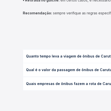
• Retirada no guichê:
em certos casos, é necessário r
Recomendação:
sempre verifique as regras específ
Quanto tempo leva a viagem de ônibus de Caru
A viagem de ônibus de Carutapera, MA para Governa
Qual é o valor da passagem de ônibus de Carut
executivo ou leito) e as condições de tráfego. Na
O preço da passagem de ônibus de Carutapera, MA 
Quais empresas de ônibus fazem a rota de Car
poltrona e a antecedência da compra. Na Quero Pa
As viações Aguiar Locação e Turismo, Crisbell, E
longo do dia. Na Quero Passagem você compara tod
na sua viagem.