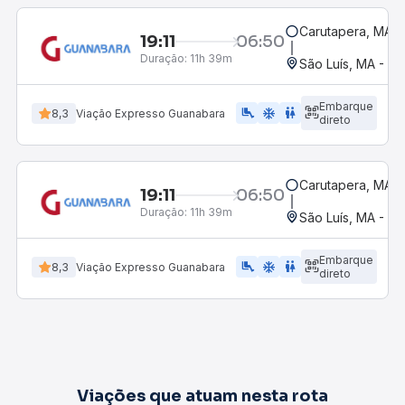
Carutapera, MA
19:11
06:50
Duração:
11h 39m
São Luís, MA - Ro
Embarque
airline_seat_legroom_extra
ac_unit
WC
8,3
Viação Expresso Guanabara
direto
Carutapera, MA
19:11
06:50
Duração:
11h 39m
São Luís, MA - Ro
Embarque
airline_seat_legroom_extra
ac_unit
wc
8,3
Viação Expresso Guanabara
direto
Viações que atuam nesta rota