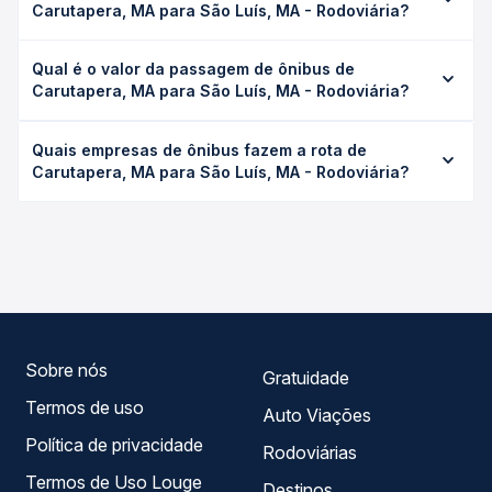
Carutapera, MA para São Luís, MA - Rodoviária?
A viagem de ônibus de Carutapera, MA para São Luís, MA
Qual é o valor da passagem de ônibus de
- Rodoviária leva em média 11h 40min, podendo variar
Carutapera, MA para São Luís, MA - Rodoviária?
conforme a viação, o tipo de serviço (convencional,
executivo ou leito) e as condições de tráfego. Na Quero
O preço da passagem de ônibus de Carutapera, MA para
Passagem você consulta os horários disponíveis e vê a
Quais empresas de ônibus fazem a rota de
São Luís, MA - Rodoviária custa em média R$ 174,22 e
duração exata de cada opção na data desejada.
Carutapera, MA para São Luís, MA - Rodoviária?
varia conforme a data da viagem, a empresa, o tipo de
poltrona e a antecedência da compra. Na Quero
As viações Aguiar Locação e Turismo, Crisbell, Expresso
Passagem você compara os preços de todas as viações
Guanabara operam o trecho de Carutapera, MA para São
em tempo real e garante a melhor oferta para o seu
Luís, MA - Rodoviária, com horários variados ao longo do
roteiro.
dia. Na Quero Passagem você compara todas as opções
— empresas, horários, tipos de serviço e preços — em um
só lugar e escolhe a que melhor se encaixa na sua
viagem.
Sobre nós
Gratuidade
Termos de uso
Auto Viações
Política de privacidade
Rodoviárias
Termos de Uso Louge
Destinos