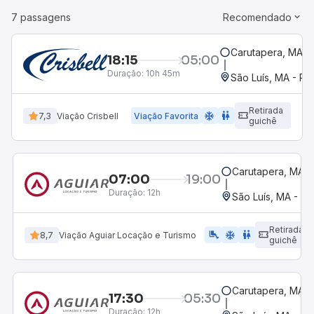
7 passagens
Recomendado
Carutapera, MA
18:15
05:00
Duração:
10h 45m
São Luís, MA - Ro
Retirada
ac_unit
wc
7,3
Viação Crisbell
Viação Favorita
guichê
Carutapera, MA
07:00
19:00
Duração:
12h
São Luís, MA - Ro
Retirada
airline_seat_legroom_extra
ac_unit
WC
8,7
Viação Aguiar Locação e Turismo
guichê
Carutapera, MA
17:30
05:30
Duração:
12h