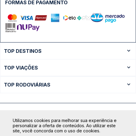
FORMAS DE PAGAMENTO
TOP DESTINOS
Ônibus Rio de Janeiro
TOP VIAÇÕES
Ônibus São Paulo
Passagens Cometa
Ônibus Brasília
TOP RODOVIÁRIAS
Passagens Gontijo
Ônibus Campinas
Rodoviária São Paulo - Tietê
Passagens 1001
Ônibus Londrina
Rodoviária Rio de Janeiro - Novo Rio
Passagens Águia Branca
+ Destinos
Rodoviária Belo Horizonte - Gov. Israel Pinheiro (Tergip)
Calçada das Margaridas, 163 - Sala 02 - Condomínio Centro
Passagens Pássaro Marron
Utilizamos cookies para melhorar sua experiência e
Comercial Alphaville, Barueri - SP | CEP: 06453-038
Rodoviária Curitiba
personalizar a oferta de conteúdos. Ao utilizar este
+ Viações
CNPJ: 18.087.991/0001-57 | saconibus@queropassagem.com.br
site, você concorda com o uso de cookies.
Rodoviária São Paulo - Barra Funda