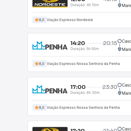
Duração:
4h 10m
Mari
8,0
Viação Expresso Nordeste
Casc
14:20
20:15
Duração:
5h 55m
Mari
8,0
Viação Expresso Nossa Senhora da Penha
Casc
17:00
23:30
Duração:
6h 30m
Mari
8,0
Viação Expresso Nossa Senhora da Penha
Casc
17:20
21:40