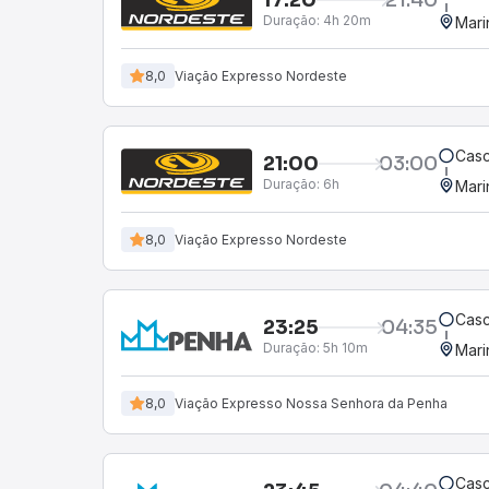
Duração:
4h 20m
Mari
8,0
Viação Expresso Nordeste
Casc
21:00
03:00
Duração:
6h
Mari
8,0
Viação Expresso Nordeste
Casc
23:25
04:35
Duração:
5h 10m
Mari
8,0
Viação Expresso Nossa Senhora da Penha
Casc