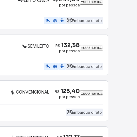
LEITO CAMA
Escolher ida
por pessoa
airline_seat_legroom_extra
ac_unit
wc
Embarque direto
132,38
R$
SEMILEITO
Escolher ida
por pessoa
airline_seat_legroom_extra
ac_unit
WC
Embarque direto
125,40
R$
CONVENCIONAL
Escolher ida
por pessoa
Embarque direto
127,17