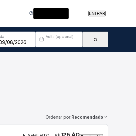
Central de Ajuda
ENTRAR
Ida
Volta (opcional)
Ordenar por:
Recomendado
125,40
R$
SEMILEITO