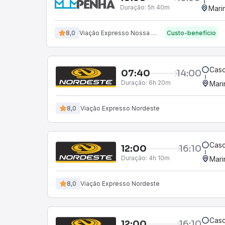
Duração:
5h 40m
Mari
8,0
Viação Expresso Nossa Senhora da Penha
Custo-benefício
Casc
07:40
14:00
Duração:
6h 20m
Mari
8,0
Viação Expresso Nordeste
Casc
12:00
16:10
Duração:
4h 10m
Mari
8,0
Viação Expresso Nordeste
Casc
12:00
16:10