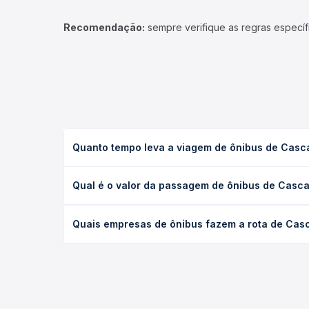
Recomendação:
sempre verifique as regras específ
Quanto tempo leva a viagem de ônibus de Casca
A viagem de ônibus de Cascavel, PR - Rodoviária p
Qual é o valor da passagem de ônibus de Cascav
ou leito) e as condições de tráfego. Na Quero Pas
O preço da passagem de ônibus de Cascavel, PR - R
Quais empresas de ônibus fazem a rota de Casc
poltrona e a antecedência da compra. Na Quero Pa
As viações Expresso Nordeste, Expresso Nossa Sen
para Maringá, PR, com horários variados ao longo
só lugar e escolhe a que melhor se encaixa na sua