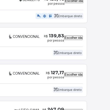
Escolher ida
por pessoa
airline_seat_legroom_extra
ac_unit
WC
Embarque direto
139,83
R$
CONVENCIONAL
Escolher ida
por pessoa
Embarque direto
127,17
R$
CONVENCIONAL
Escolher ida
por pessoa
Embarque direto
247,09
R$