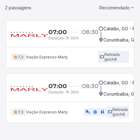
2 passagens
Recomendado
Catalão, GO - Rod
07:00
08:30
Duração:
1h 30m
Corumbaíba, GO
Retirada
7,3
Viação Expresso Marly
guichê
Catalão, GO - Rod
07:00
08:30
Duração:
1h 30m
Corumbaíba, GO
Retirada
airline_seat_legroom_extra
ac_unit
wc
7,3
Viação Expresso Marly
guichê