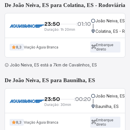
De João Neiva, ES para Colatina, ES - Rodoviária
João Neiva, ES
23:50
01:10
Duração:
1h 20min
Colatina, ES - Rod
Embarque
8,3
Viação Águia Branca
direto
João Neiva, ES está a 7km de Cavalinhos, ES
De João Neiva, ES para Baunilha, ES
João Neiva, ES
23:50
00:20
Duração:
30min
Baunilha, ES
Embarque
8,3
Viação Águia Branca
direto