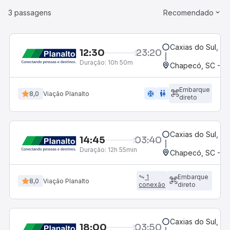
3 passagens
Recomendado
Caxias do Sul, RS
12:30
23:20
Duração:
10h 50m
Chapecó, SC - Ro
Embarque
ac_unit
wc
8,0
Viação Planalto
direto
Caxias do Sul, RS
14:45
03:40
Duração:
12h 55min
Chapecó, SC - Ro
1
Embarque
8,0
Viação Planalto
conexão
direto
Caxias do Sul, RS
18:00
03:50