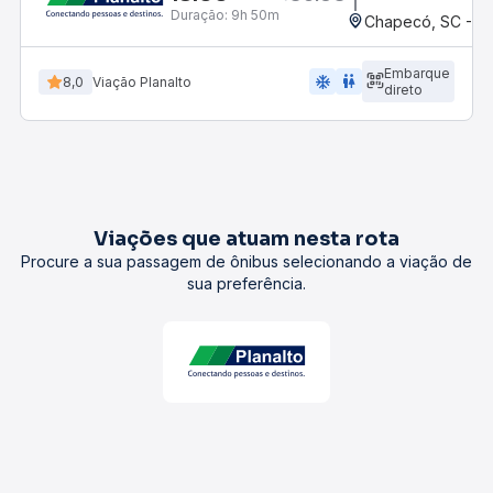
Duração:
9h 50m
Chapecó, SC - Ro
Embarque
ac_unit
wc
8,0
Viação Planalto
direto
Viações que atuam nesta rota
Procure a sua passagem de ônibus selecionando a viação de
sua preferência.