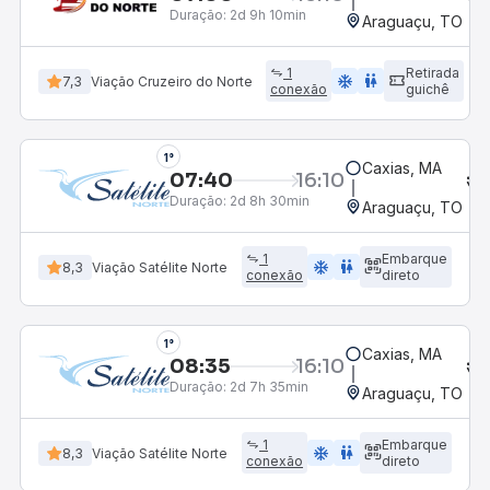
Duração:
2d 9h 10min
Araguaçu, TO
1
Retirada
ac_unit
wc
7,3
Viação Cruzeiro do Norte
conexão
guichê
1°
Caxias, MA
07:40
16:10
Duração:
2d 8h 30min
Araguaçu, TO
1
Embarque
ac_unit
wc
8,3
Viação Satélite Norte
conexão
direto
1°
Caxias, MA
08:35
16:10
Duração:
2d 7h 35min
Araguaçu, TO
1
Embarque
ac_unit
wc
8,3
Viação Satélite Norte
conexão
direto