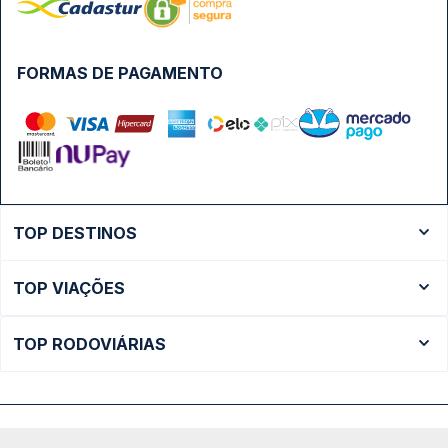
FORMAS DE PAGAMENTO
TOP DESTINOS
Ônibus Rio de Janeiro
TOP VIAÇÕES
Ônibus São Paulo
Passagens Cometa
Ônibus Brasília
TOP RODOVIÁRIAS
Passagens Gontijo
Ônibus Campinas
Rodoviária São Paulo - Tietê
Passagens 1001
Ônibus Londrina
Rodoviária Rio de Janeiro - Novo Rio
Passagens Águia Branca
+ Destinos
Rodoviária Belo Horizonte - Gov. Israel Pinheiro (Tergip)
Calçada das Margaridas, 163 - Sala 02 - Condomínio Centro