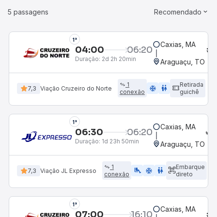
5 passagens
Recomendado
1°
Caxias, MA
04:00
06:20
Duração:
2d 2h 20min
Araguaçu, TO
1
Retirada
ac_unit
wc
7,3
Viação Cruzeiro do Norte
conexão
guichê
1°
Caxias, MA
06:30
06:20
Duração:
1d 23h 50min
Araguaçu, TO
1
Embarque
airline_seat_legroom_extra
ac_unit
wc
7,3
Viação JL Expresso
conexão
direto
1°
Caxias, MA
07:00
16:10