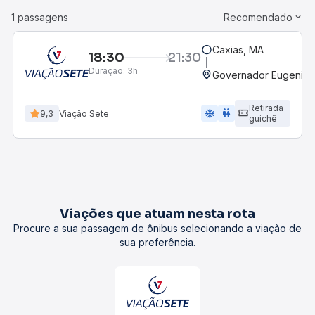
1 passagens
Recomendado
Caxias, MA
18:30
21:30
Duração:
3h
Governador Eugenio 
Retirada
ac_unit
wc
9,3
Viação Sete
guichê
Viações que atuam nesta rota
Procure a sua passagem de ônibus selecionando a viação de
sua preferência.