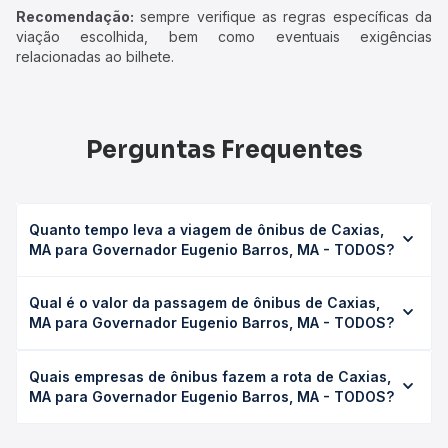
Recomendação:
sempre verifique as regras específicas da
viação escolhida, bem como eventuais exigências
relacionadas ao bilhete.
Perguntas Frequentes
Quanto tempo leva a viagem de ônibus de Caxias,
MA para Governador Eugenio Barros, MA - TODOS?
A viagem de ônibus de Caxias, MA para Governador
Qual é o valor da passagem de ônibus de Caxias,
Eugenio Barros, MA - TODOS leva em média 3h, podendo
MA para Governador Eugenio Barros, MA - TODOS?
variar conforme a viação, o tipo de serviço (convencional,
executivo ou leito) e as condições de tráfego. Na Quero
O preço da passagem de ônibus de Caxias, MA para
Passagem você consulta os horários disponíveis e vê a
Quais empresas de ônibus fazem a rota de Caxias,
Governador Eugenio Barros, MA - TODOS custa em média
duração exata de cada opção na data desejada.
MA para Governador Eugenio Barros, MA - TODOS?
R$ 50,00 e varia conforme a data da viagem, a empresa,
o tipo de poltrona e a antecedência da compra. Na Quero
As viações Sete operam o trecho de Caxias, MA para
Passagem você compara os preços de todas as viações