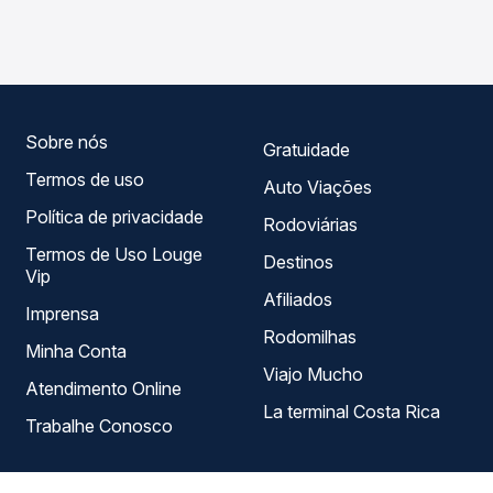
Governador Eugenio Barros, MA - TODOS, com horários
em tempo real e garante a melhor oferta para o seu
variados ao longo do dia. Na Quero Passagem você
roteiro.
compara todas as opções — empresas, horários, tipos de
serviço e preços — em um só lugar e escolhe a que
melhor se encaixa na sua viagem.
Sobre nós
Gratuidade
Termos de uso
Auto Viações
Política de privacidade
Rodoviárias
Termos de Uso Louge
Destinos
Vip
Afiliados
Imprensa
Rodomilhas
Minha Conta
Viajo Mucho
Atendimento Online
La terminal Costa Rica
Trabalhe Conosco