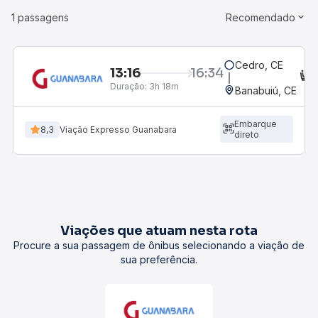
1 passagens
Recomendado
Cedro, CE
13:16
16:34
C
Duração:
3h 18m
Banabuiú, CE
Embarque
8,3
Viação Expresso Guanabara
direto
Viações que atuam nesta rota
Procure a sua passagem de ônibus selecionando a viação de
sua preferência.