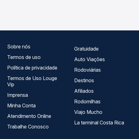
As viações Expresso Guanabara operam o trecho de
compara os preços de todas as viações em tempo real e
Cedro, CE para Banabuiú, CE, com horários variados ao
garante a melhor oferta para o seu roteiro.
longo do dia. Na Quero Passagem você compara todas as
opções — empresas, horários, tipos de serviço e preços
— em um só lugar e escolhe a que melhor se encaixa na
sua viagem.
Sobre nós
Gratuidade
Termos de uso
Auto Viações
Política de privacidade
Rodoviárias
Termos de Uso Louge
Destinos
Vip
Afiliados
Imprensa
Rodomilhas
Minha Conta
Viajo Mucho
Atendimento Online
La terminal Costa Rica
Trabalhe Conosco