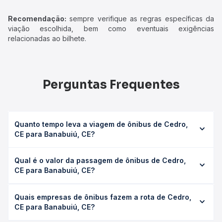
Recomendação:
sempre verifique as regras específicas da
viação escolhida, bem como eventuais exigências
relacionadas ao bilhete.
Perguntas Frequentes
Quanto tempo leva a viagem de ônibus de Cedro,
CE para Banabuiú, CE?
A viagem de ônibus de Cedro, CE para Banabuiú, CE leva
Qual é o valor da passagem de ônibus de Cedro,
em média 3h 18min, podendo variar conforme a viação, o
CE para Banabuiú, CE?
tipo de serviço (convencional, executivo ou leito) e as
condições de tráfego. Na Quero Passagem você consulta
O preço da passagem de ônibus de Cedro, CE para
os horários disponíveis e vê a duração exata de cada
Quais empresas de ônibus fazem a rota de Cedro,
Banabuiú, CE custa em média R$ 40,55 e varia conforme a
opção na data desejada.
CE para Banabuiú, CE?
data da viagem, a empresa, o tipo de poltrona e a
antecedência da compra. Na Quero Passagem você