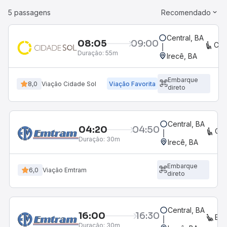
5 passagens
Recomendado
Central, BA
08:05
09:00
CO
Duração:
55m
Irecê, BA
Embarque
8,0
Viação Cidade Sol
Viação Favorita
direto
Central, BA
04:20
04:50
CO
Duração:
30m
Irecê, BA
Embarque
6,0
Viação Emtram
direto
Central, BA
16:00
16:30
EX
Duração:
30m