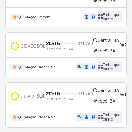
Irecê, BA
Embarque
ac_unit
wc
6,0
Viação Emtram
direto
Central, BA
20:15
21:30
SEM
Duração:
1h 15m
Irecê, BA
Embarque
airline_seat_legroom_extra
ac_unit
WC
8,0
Viação Cidade Sol
direto
Central, BA
20:15
21:30
LEI
Duração:
1h 15m
Irecê, BA
Embarque
airline_seat_legroom_extra
ac_unit
wc
8,0
Viação Cidade Sol
direto