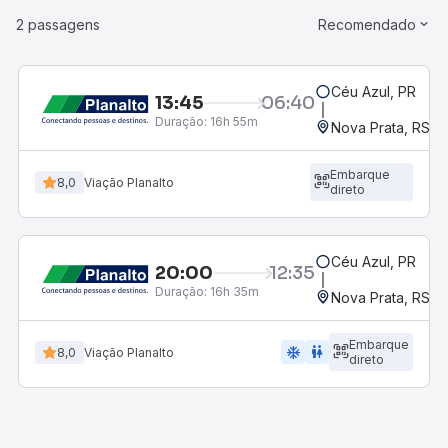
2 passagens
Recomendado
Céu Azul, PR
13:45
06:40
Duração:
16h 55m
Nova Prata, RS
Embarque
8,0
Viação Planalto
direto
Céu Azul, PR
20:00
12:35
Duração:
16h 35m
Nova Prata, RS
Embarque
ac_unit
wc
8,0
Viação Planalto
direto