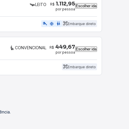
1.112,95
R$
LEITO
Escolher ida
por pessoa
airline_seat_legroom_extra
ac_unit
wc
Embarque direto
449,67
R$
CONVENCIONAL
Escolher ida
por pessoa
Embarque direto
ência.