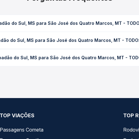
padão do Sul, MS para São José dos Quatro Marcos, MT - TOD
São José dos Quatro Marcos, MT - TODOS leva em média 16h 50min,
adão do Sul, MS para São José dos Quatro Marcos, MT - TOD
ondições de tráfego. Na Quero Passagem você consulta os horários 
l, MS para São José dos Quatro Marcos, MT - TODOS custa em mé
padão do Sul, MS para São José dos Quatro Marcos, MT - TO
a compra. Na Quero Passagem você compara os preços de todas as 
 Chapadão do Sul, MS para São José dos Quatro Marcos, MT - TODO
presas, horários, tipos de serviço e preços — em um só lugar e 
TOP VIAÇÕES
TOP R
Passagens Cometa
Rodovi