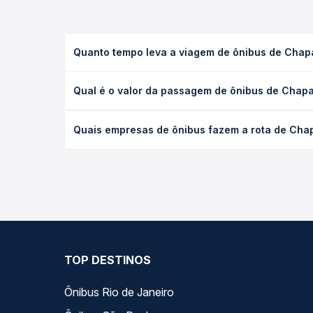
Quanto tempo leva a viagem de ônibus de Cha
A viagem de ônibus de Chapadão do Sul, MS para 
Qual é o valor da passagem de ônibus de Chap
serviço (convencional, executivo ou leito) e as c
data desejada.
O preço da passagem de ônibus de Chapadão do Su
Quais empresas de ônibus fazem a rota de Cha
a empresa, o tipo de poltrona e a antecedência d
para o seu roteiro.
As viações Expresso Itamarati operam o trecho de
Quero Passagem você compara todas as opções — em
TOP DESTINOS
Ônibus Rio de Janeiro