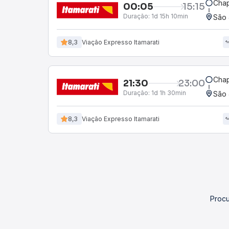
Chap
00:05
15:15
Duração:
1d 15h 10min
São 
8,3
Viação Expresso Itamarati
Chap
21:30
23:00
Duração:
1d 1h 30min
São 
8,3
Viação Expresso Itamarati
Procu