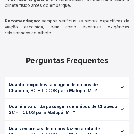
bilhete físico antes do embarque.
Recomendação:
sempre verifique as regras específicas da
viação escolhida, bem como eventuais exigências
relacionadas ao bilhete.
Perguntas Frequentes
Quanto tempo leva a viagem de ônibus de
Chapecó, SC - TODOS para Matupá, MT?
A viagem de ônibus de Chapecó, SC - TODOS para
Qual é o valor da passagem de ônibus de Chapecó,
Matupá, MT leva em média 45h, podendo variar conforme
SC - TODOS para Matupá, MT?
a viação, o tipo de serviço (convencional, executivo ou
leito) e as condições de tráfego. Na Quero Passagem
O preço da passagem de ônibus de Chapecó, SC -
você consulta os horários disponíveis e vê a duração
Quais empresas de ônibus fazem a rota de
TODOS para Matupá, MT custa em média R$ 1.408,69 e
exata de cada opção na data desejada.