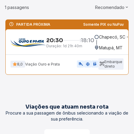
1 passagens
Recomendado
PARTIDA PRÓXIMA
Somente PIX ou NuPay
Chapecó, SC - Ro
20:30
18:10
Duração:
1d 21h 40m
Matupá, MT
Embarque
airline_seat_legroom_extra
ac_unit
WC
8,0
Viação Ouro e Prata
direto
Viações que atuam nesta rota
Procure a sua passagem de ônibus selecionando a viação de
sua preferência.