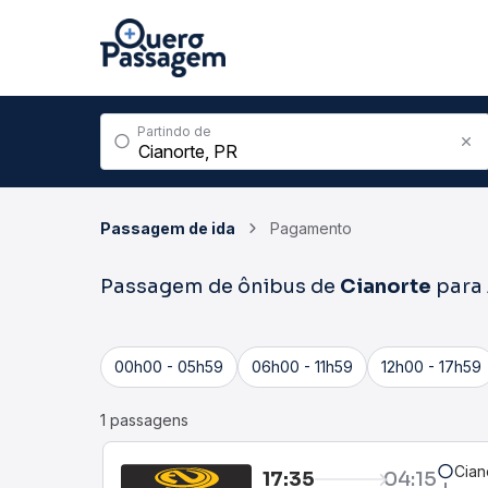
Partindo de
Passagem de ida
Pagamento
Passagem de ônibus de
Cianorte
para
00h00 - 05h59
06h00 - 11h59
12h00 - 17h59
1 passagens
Cian
17:35
04:15