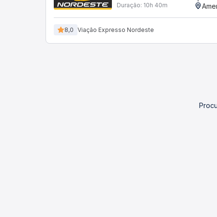
Duração:
10h 40m
Amer
8,0
Viação Expresso Nordeste
Procu