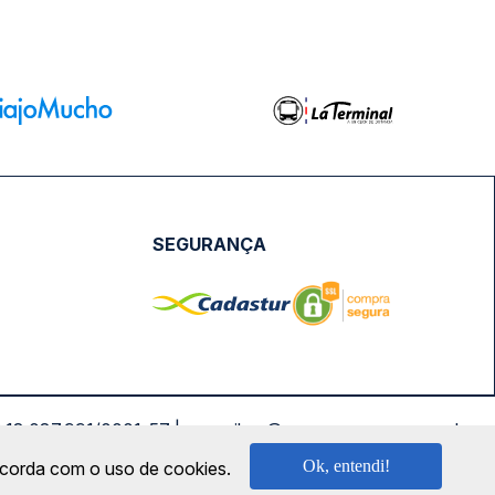
SEGURANÇA
NPJ: 18.087.991/0001-57 | saconibus@queropassagem.com.br
Ok, entendi!
oncorda com o uso de cookies.