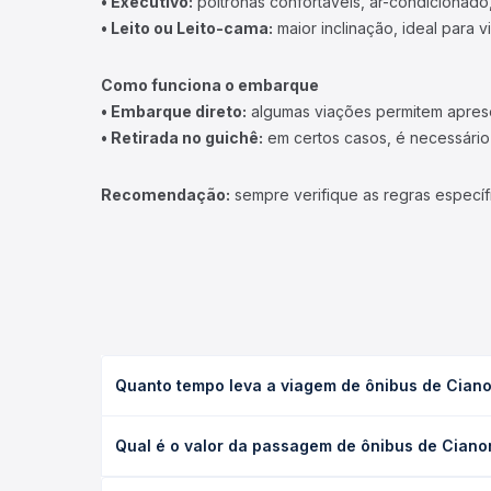
• Executivo:
poltronas confortáveis, ar-condicionado,
• Leito ou Leito-cama:
maior inclinação, ideal para 
Como funciona o embarque
• Embarque direto:
algumas viações permitem apresen
• Retirada no guichê:
em certos casos, é necessário r
Recomendação:
sempre verifique as regras específ
Quanto tempo leva a viagem de ônibus de Cianor
A viagem de ônibus de Cianorte, PR para Americana
Qual é o valor da passagem de ônibus de Cianor
leito) e as condições de tráfego. Na Quero Passag
O preço da passagem de ônibus de Cianorte, PR par