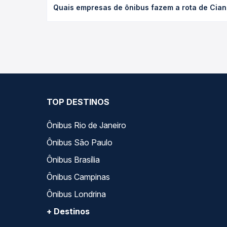
Quais empresas de ônibus fazem a rota de Ciano
poltrona e a antecedência da compra. Na Quero Pa
As viações Expresso Nordeste operam o trecho de 
compara todas as opções — empresas, horários, ti
TOP DESTINOS
Ônibus Rio de Janeiro
Ônibus São Paulo
Ônibus Brasília
Ônibus Campinas
Ônibus Londrina
+ Destinos