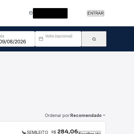
Central de Ajuda
ENTRAR
Ida
Volta (opcional)
Ordenar por:
Recomendado
284,06
R$
SEMILEITO
Escolher ida