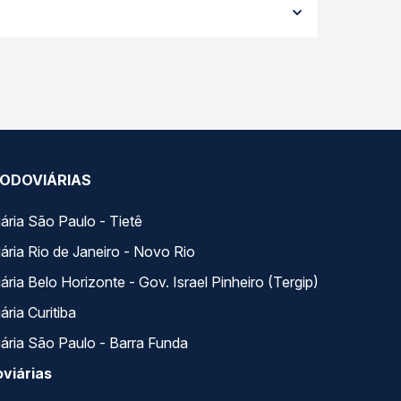
e garante a melhor oferta para o seu roteiro.
dos ao longo do dia. Na Quero Passagem você
se encaixa na sua viagem.
ODOVIÁRIAS
ária São Paulo - Tietê
ária Rio de Janeiro - Novo Rio
ria Belo Horizonte - Gov. Israel Pinheiro (Tergip)
ria Curitiba
ária São Paulo - Barra Funda
viárias