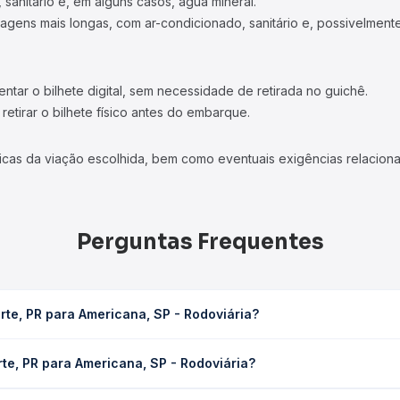
 sanitário e, em alguns casos, água mineral.
viagens mais longas, com ar-condicionado, sanitário e, possivelmente
tar o bilhete digital, sem necessidade de retirada no guichê.
etirar o bilhete físico antes do embarque.
icas da viação escolhida, bem como eventuais exigências relaciona
Perguntas Frequentes
te, PR para Americana, SP - Rodoviária?
, SP - Rodoviária leva em média 11h, podendo variar conforme a via
te, PR para Americana, SP - Rodoviária?
em você consulta os horários disponíveis e vê a duração exata de
a Americana, SP - Rodoviária custa em média R$ 290,30 e varia co