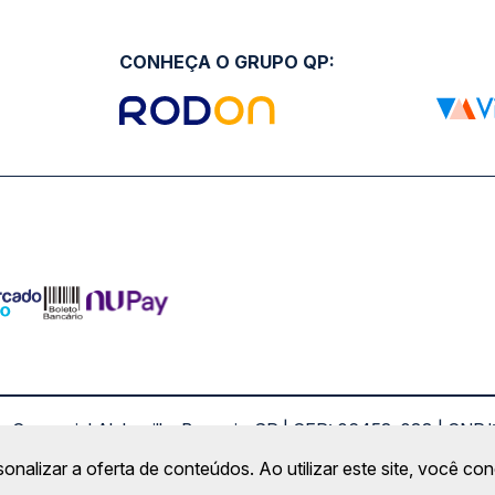
CONHEÇA O GRUPO QP:
ro Comercial Alphaville, Barueri - SP | CEP: 06453-038 | C
Copyright 2026 © QueroPassagem.com.br
sonalizar a oferta de conteúdos. Ao utilizar este site, você c