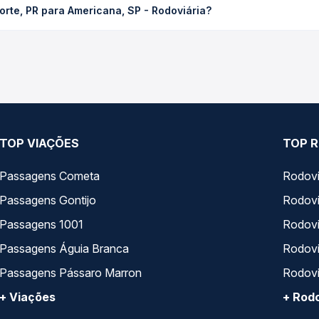
rte, PR para Americana, SP - Rodoviária?
ssagem você compara os preços de todas as viações em tempo real 
Cianorte, PR para Americana, SP - Rodoviária, com horários varia
pos de serviço e preços — em um só lugar e escolhe a que melhor 
TOP VIAÇÕES
TOP R
Passagens Cometa
Rodovi
Passagens Gontijo
Rodovi
Passagens 1001
Rodoviá
Passagens Águia Branca
Rodoviá
Passagens Pássaro Marron
Rodovi
+ Viações
+ Rodo