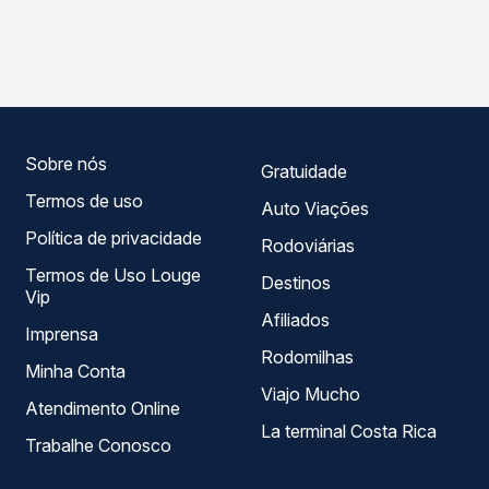
As viações Expresso Nordeste operam o trecho de
compara os preços de todas as viações em tempo real e
Cianorte, PR para Rondon, PR, com horários variados ao
garante a melhor oferta para o seu roteiro.
longo do dia. Na Quero Passagem você compara todas as
opções — empresas, horários, tipos de serviço e preços
— em um só lugar e escolhe a que melhor se encaixa na
sua viagem.
Sobre nós
Gratuidade
Termos de uso
Auto Viações
Política de privacidade
Rodoviárias
Termos de Uso Louge
Destinos
Vip
Afiliados
Imprensa
Rodomilhas
Minha Conta
Viajo Mucho
Atendimento Online
La terminal Costa Rica
Trabalhe Conosco