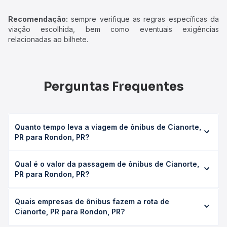
Recomendação:
sempre verifique as regras específicas da
viação escolhida, bem como eventuais exigências
relacionadas ao bilhete.
Perguntas Frequentes
Quanto tempo leva a viagem de ônibus de Cianorte,
PR para Rondon, PR?
A viagem de ônibus de Cianorte, PR para Rondon, PR leva
Qual é o valor da passagem de ônibus de Cianorte,
em média 0h 55min, podendo variar conforme a viação, o
PR para Rondon, PR?
tipo de serviço (convencional, executivo ou leito) e as
condições de tráfego. Na Quero Passagem você consulta
O preço da passagem de ônibus de Cianorte, PR para
os horários disponíveis e vê a duração exata de cada
Quais empresas de ônibus fazem a rota de
Rondon, PR custa em média R$ 20,64 e varia conforme a
opção na data desejada.
Cianorte, PR para Rondon, PR?
data da viagem, a empresa, o tipo de poltrona e a
antecedência da compra. Na Quero Passagem você