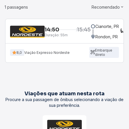
1 passagens
Recomendado
Cianorte, PR
14:50
15:45
C
Duração:
55m
Rondon, PR
Embarque
8,0
Viação Expresso Nordeste
direto
Viações que atuam nesta rota
Procure a sua passagem de ônibus selecionando a viação de
sua preferência.