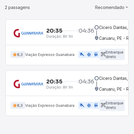
2 passagens
Recomendado
Cícero Dantas, B
20:35
04:36
Duração:
8h 1m
Caruaru, PE - Rod
Embarque
airline_seat_legroom_extra
ac_unit
WC
8,3
Viação Expresso Guanabara
direto
Cícero Dantas, B
20:35
04:36
Duração:
8h 1m
Caruaru, PE - Rod
Embarque
airline_seat_legroom_extra
ac_unit
wc
8,3
Viação Expresso Guanabara
direto