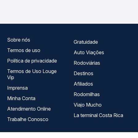
trecho de Ciudad del Este, PY para Curitiba, PR -
em tempo real e garante a melhor oferta para o seu
Rodoviária, com horários variados ao longo do dia. Na
roteiro.
Quero Passagem você compara todas as opções —
empresas, horários, tipos de serviço e preços — em um
só lugar e escolhe a que melhor se encaixa na sua
viagem.
Sobre nós
Gratuidade
Termos de uso
Auto Viações
Política de privacidade
Rodoviárias
Termos de Uso Louge
Destinos
Vip
Afiliados
Imprensa
Rodomilhas
Minha Conta
Viajo Mucho
Atendimento Online
La terminal Costa Rica
Trabalhe Conosco