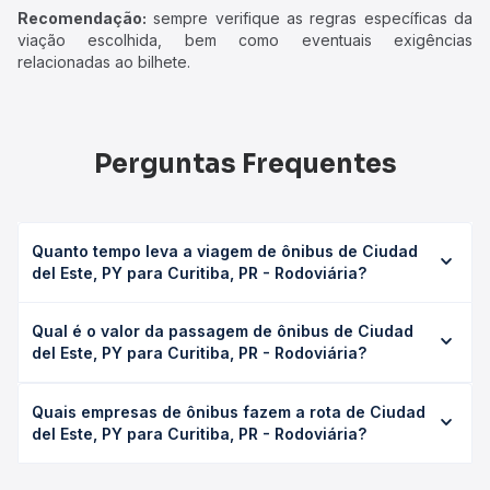
Recomendação:
sempre verifique as regras específicas da
viação escolhida, bem como eventuais exigências
relacionadas ao bilhete.
Perguntas Frequentes
Quanto tempo leva a viagem de ônibus de Ciudad
del Este, PY para Curitiba, PR - Rodoviária?
A viagem de ônibus de Ciudad del Este, PY para Curitiba,
Qual é o valor da passagem de ônibus de Ciudad
PR - Rodoviária leva em média 13h 54min, podendo variar
del Este, PY para Curitiba, PR - Rodoviária?
conforme a viação, o tipo de serviço (convencional,
executivo ou leito) e as condições de tráfego. Na Quero
O preço da passagem de ônibus de Ciudad del Este, PY
Passagem você consulta os horários disponíveis e vê a
Quais empresas de ônibus fazem a rota de Ciudad
para Curitiba, PR - Rodoviária custa em média R$ 298,40 e
duração exata de cada opção na data desejada.
del Este, PY para Curitiba, PR - Rodoviária?
varia conforme a data da viagem, a empresa, o tipo de
poltrona e a antecedência da compra. Na Quero
As viações Catarinense, Expresso Nordeste operam o
Passagem você compara os preços de todas as viações