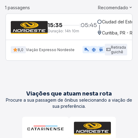
1 passagens
Recomendado
Ciudad del Este, 
15:35
05:45
Duração:
14h 10m
Curitiba, PR - Rod
Retirada
airline_seat_legroom_extra
ac_unit
WC
8,0
Viação Expresso Nordeste
guichê
Viações que atuam nesta rota
Procure a sua passagem de ônibus selecionando a viação de
sua preferência.