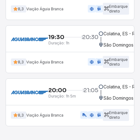
Embarque
ac_unit
wc
8,3
Viação Águia Branca
direto
Colatina, ES - Ro
19:30
20:30
Duração:
1h
São Domingos do 
Embarque
ac_unit
wc
8,3
Viação Águia Branca
direto
Colatina, ES - Ro
20:00
21:05
Duração:
1h 5m
São Domingos do 
Embarque
airline_seat_legroom_extra
ac_unit
WC
8,3
Viação Águia Branca
direto