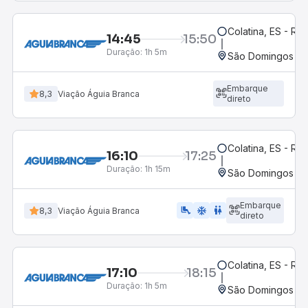
Colatina, ES - Ro
14:45
15:50
Duração:
1h 5m
São Domingos do 
Embarque
8,3
Viação Águia Branca
direto
Colatina, ES - Ro
16:10
17:25
Duração:
1h 15m
São Domingos do 
Embarque
airline_seat_legroom_extra
ac_unit
WC
8,3
Viação Águia Branca
direto
Colatina, ES - Ro
17:10
18:15
Duração:
1h 5m
São Domingos do 