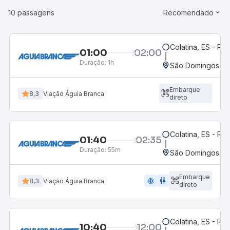
10 passagens
Recomendado
Colatina, ES - Ro
01:00
02:00
Duração:
1h
São Domingos do 
Embarque
8,3
Viação Águia Branca
direto
Colatina, ES - Ro
01:40
02:35
Duração:
55m
São Domingos do 
Embarque
ac_unit
wc
8,3
Viação Águia Branca
direto
Colatina, ES - Ro
10:40
12:00