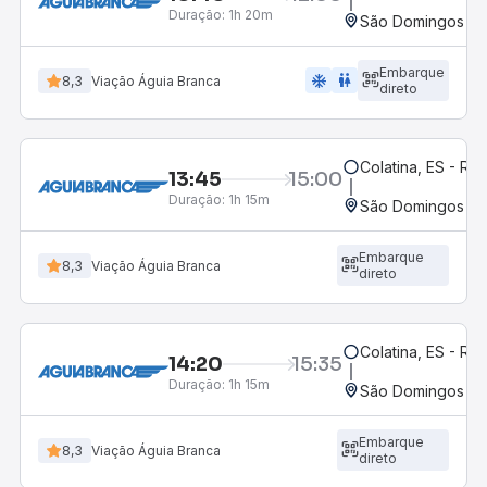
Duração:
1h 20m
São Domingos do 
Embarque
ac_unit
wc
8,3
Viação Águia Branca
direto
Colatina, ES - Ro
13:45
15:00
Duração:
1h 15m
São Domingos do 
Embarque
8,3
Viação Águia Branca
direto
Colatina, ES - Ro
14:20
15:35
Duração:
1h 15m
São Domingos do 
Embarque
8,3
Viação Águia Branca
direto