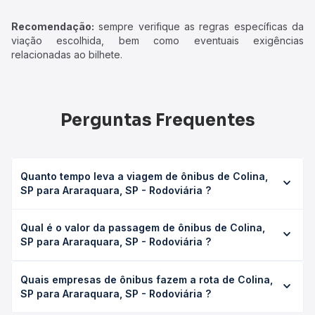
Recomendação:
sempre verifique as regras específicas da
viação escolhida, bem como eventuais exigências
relacionadas ao bilhete.
Perguntas Frequentes
Quanto tempo leva a viagem de ônibus de Colina,
SP para Araraquara, SP - Rodoviária ?
A viagem de ônibus de Colina, SP para Araraquara, SP -
Qual é o valor da passagem de ônibus de Colina,
Rodoviária leva em média 2h 50min, podendo variar
SP para Araraquara, SP - Rodoviária ?
conforme a viação, o tipo de serviço (convencional,
executivo ou leito) e as condições de tráfego. Na Quero
O preço da passagem de ônibus de Colina, SP para
Passagem você consulta os horários disponíveis e vê a
Quais empresas de ônibus fazem a rota de Colina,
Araraquara, SP - Rodoviária custa em média R$ 68,22 e
duração exata de cada opção na data desejada.
SP para Araraquara, SP - Rodoviária ?
varia conforme a data da viagem, a empresa, o tipo de
poltrona e a antecedência da compra. Na Quero