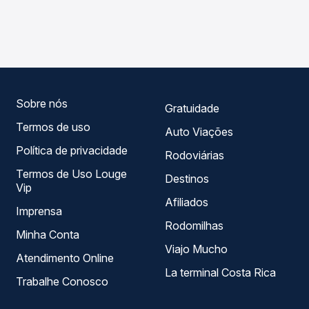
As viações Danubio Azul operam o trecho de Colina, SP
Passagem você compara os preços de todas as viações
para Araraquara, SP - Rodoviária , com horários variados
em tempo real e garante a melhor oferta para o seu
ao longo do dia. Na Quero Passagem você compara todas
roteiro.
as opções — empresas, horários, tipos de serviço e
preços — em um só lugar e escolhe a que melhor se
encaixa na sua viagem.
Sobre nós
Gratuidade
Termos de uso
Auto Viações
Política de privacidade
Rodoviárias
Termos de Uso Louge
Destinos
Vip
Afiliados
Imprensa
Rodomilhas
Minha Conta
Viajo Mucho
Atendimento Online
La terminal Costa Rica
Trabalhe Conosco