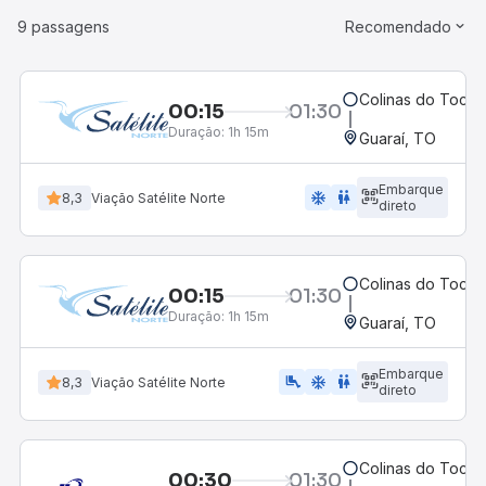
9 passagens
Recomendado
Colinas do Tocan
00:15
01:30
Duração:
1h 15m
Guaraí, TO
Embarque
ac_unit
wc
8,3
Viação Satélite Norte
direto
Colinas do Tocan
00:15
01:30
Duração:
1h 15m
Guaraí, TO
Embarque
airline_seat_legroom_extra
ac_unit
wc
8,3
Viação Satélite Norte
direto
Colinas do Tocan
00:30
01:30