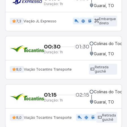
Duração:
1h
Guaraí, TO
Embarque
airline_seat_legroom_extra
ac_unit
wc
7,3
Viação JL Expresso
direto
Colinas do Tocan
00:30
01:30
Duração:
1h
Guaraí, TO
Retirada
8,0
Viação Tocantins Transporte
guichê
Colinas do Tocan
01:15
02:15
Duração:
1h
Guaraí, TO
Retirada
airline_seat_legroom_extra
ac_unit
wc
8,0
Viação Tocantins Transporte
guichê