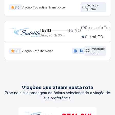
Retirada
8,0
Viação Tocantins Transporte
guichê
Colinas do Tocan
15:10
16:40
Duração:
1h 30m
Guaraí, TO
Embarque
ac_unit
wc
8,3
Viação Satélite Norte
direto
Viações que atuam nesta rota
Procure a sua passagem de ônibus selecionando a viação de
sua preferência.