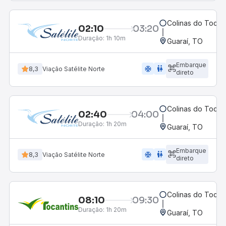
Colinas do Tocan
02:10
03:20
Duração:
1h 10m
Guaraí, TO
Embarque
ac_unit
wc
8,3
Viação Satélite Norte
direto
Colinas do Tocan
02:40
04:00
Duração:
1h 20m
Guaraí, TO
Embarque
ac_unit
wc
8,3
Viação Satélite Norte
direto
Colinas do Tocan
08:10
09:30
Duração:
1h 20m
Guaraí, TO