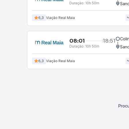
Duração:
10h 50m
Sand
6,3
Viação Real Maia
Coli
08:01
18:51
Duração:
10h 50m
Sand
6,3
Viação Real Maia
Procu