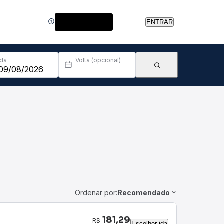
Central de Ajuda
ENTRAR
Ida
Volta (opcional)
Ordenar por:
Recomendado
181,29
R$
Escolher ida