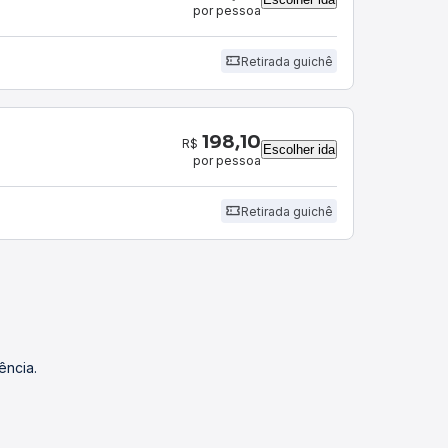
por pessoa
Retirada guichê
198,10
R$
Escolher ida
por pessoa
Retirada guichê
ência.