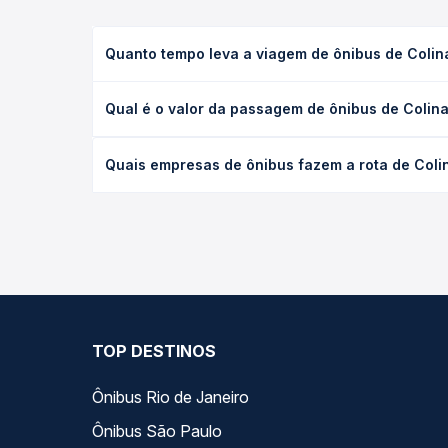
Quanto tempo leva a viagem de ônibus de Coli
A viagem de ônibus de Colinas do Tocantins, TO p
Qual é o valor da passagem de ônibus de Colin
(convencional, executivo ou leito) e as condições
desejada.
O preço da passagem de ônibus de Colinas do Toca
Quais empresas de ônibus fazem a rota de Coli
tipo de poltrona e a antecedência da compra. Na 
roteiro.
As viações Real Maia operam o trecho de Colinas 
compara todas as opções — empresas, horários, ti
TOP DESTINOS
Ônibus Rio de Janeiro
Ônibus São Paulo