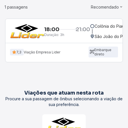
1 passagens
Recomendado
Colônia do Piauí, 
18:00
21:00
Duração:
3h
São João do Piauí
Embarque
7,3
Viação Empresa Lider
direto
Viações que atuam nesta rota
Procure a sua passagem de ônibus selecionando a viação de
sua preferência.