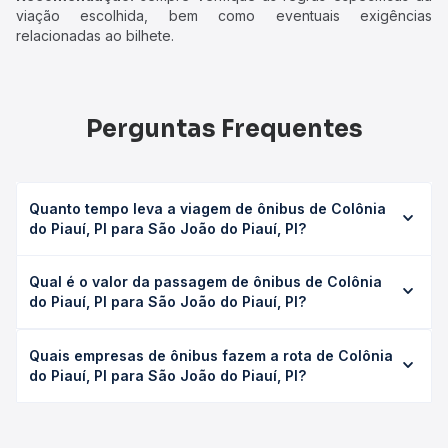
viação escolhida, bem como eventuais exigências
relacionadas ao bilhete.
Perguntas Frequentes
Quanto tempo leva a viagem de ônibus de Colônia
do Piauí, PI para São João do Piauí, PI?
A viagem de ônibus de Colônia do Piauí, PI para São João
Qual é o valor da passagem de ônibus de Colônia
do Piauí, PI leva em média 3h 3min, podendo variar
do Piauí, PI para São João do Piauí, PI?
conforme a viação, o tipo de serviço (convencional,
executivo ou leito) e as condições de tráfego. Na Quero
O preço da passagem de ônibus de Colônia do Piauí, PI
Passagem você consulta os horários disponíveis e vê a
Quais empresas de ônibus fazem a rota de Colônia
para São João do Piauí, PI custa em média R$ 50,00 e
duração exata de cada opção na data desejada.
do Piauí, PI para São João do Piauí, PI?
varia conforme a data da viagem, a empresa, o tipo de
poltrona e a antecedência da compra. Na Quero
As viações Empresa Lider operam o trecho de Colônia do
Passagem você compara os preços de todas as viações
Piauí, PI para São João do Piauí, PI, com horários variados
em tempo real e garante a melhor oferta para o seu