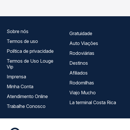
ao longo do dia. Na Quero Passagem você compara todas
roteiro.
as opções — empresas, horários, tipos de serviço e
preços — em um só lugar e escolhe a que melhor se
encaixa na sua viagem.
Sobre nós
Gratuidade
Termos de uso
Auto Viações
Política de privacidade
Rodoviárias
Termos de Uso Louge
Destinos
Vip
Afiliados
Imprensa
Rodomilhas
Minha Conta
Viajo Mucho
Atendimento Online
La terminal Costa Rica
Trabalhe Conosco