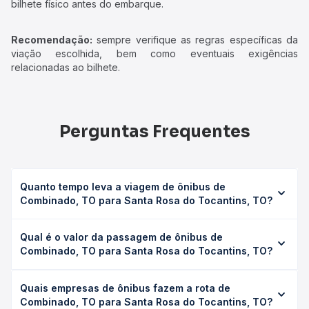
bilhete físico antes do embarque.
Recomendação:
sempre verifique as regras específicas da
viação escolhida, bem como eventuais exigências
relacionadas ao bilhete.
Perguntas Frequentes
Quanto tempo leva a viagem de ônibus de
Combinado, TO para Santa Rosa do Tocantins, TO?
A viagem de ônibus de Combinado, TO para Santa Rosa
Qual é o valor da passagem de ônibus de
do Tocantins, TO leva em média 6h 15min, podendo variar
Combinado, TO para Santa Rosa do Tocantins, TO?
conforme a viação, o tipo de serviço (convencional,
executivo ou leito) e as condições de tráfego. Na Quero
O preço da passagem de ônibus de Combinado, TO para
Passagem você consulta os horários disponíveis e vê a
Quais empresas de ônibus fazem a rota de
Santa Rosa do Tocantins, TO custa em média R$ 150,00 e
duração exata de cada opção na data desejada.
Combinado, TO para Santa Rosa do Tocantins, TO?
varia conforme a data da viagem, a empresa, o tipo de