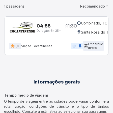
1 passagens
Recomendado
Combinado, TO
04:55
11:30
Duração:
6h 35m
Santa Rosa do Toc
Embarque
ac_unit
wc
8,3
Viação Tocantinense
direto
Informações gerais
Tempo médio de viagem
O tempo de viagem entre as cidades pode variar conforme a
rota, viação, condições de trânsito e o tipo de ônibus
escolhido. Consulte a estimativa ao selecionar sua passagem.