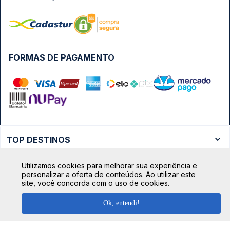
FORMAS DE PAGAMENTO
TOP DESTINOS
Ônibus Rio de Janeiro
Utilizamos cookies para melhorar sua experiência e
TOP VIAÇÕES
personalizar a oferta de conteúdos. Ao utilizar este
Ônibus São Paulo
site, você concorda com o uso de cookies.
Passagens Cometa
Ônibus Brasília
TOP RODOVIÁRIAS
Passagens Gontijo
Ok, entendi!
Ônibus Campinas
Rodoviária São Paulo - Tietê
Passagens 1001
Ônibus Londrina