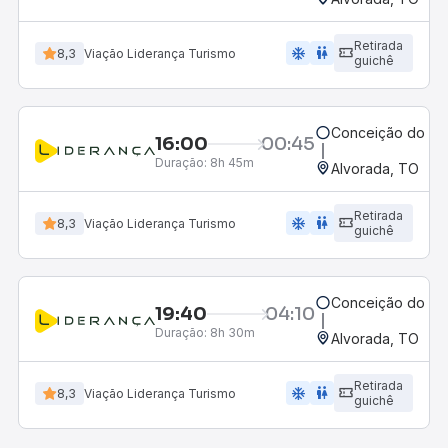
Retirada
ac_unit
wc
8,3
Viação Liderança Turismo
guichê
Conceição do Ara
16:00
00:45
Duração:
8h 45m
Alvorada, TO
Retirada
ac_unit
wc
8,3
Viação Liderança Turismo
guichê
Conceição do Ara
19:40
04:10
Duração:
8h 30m
Alvorada, TO
Retirada
ac_unit
wc
8,3
Viação Liderança Turismo
guichê