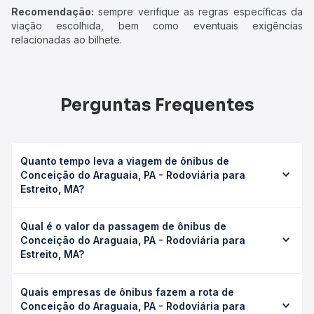
Recomendação:
sempre verifique as regras específicas da
viação escolhida, bem como eventuais exigências
relacionadas ao bilhete.
Perguntas Frequentes
Quanto tempo leva a viagem de ônibus de
Conceição do Araguaia, PA - Rodoviária para
Estreito, MA?
A viagem de ônibus de Conceição do Araguaia, PA -
Qual é o valor da passagem de ônibus de
Rodoviária para Estreito, MA leva em média 6h 50min,
Conceição do Araguaia, PA - Rodoviária para
podendo variar conforme a viação, o tipo de serviço
Estreito, MA?
(convencional, executivo ou leito) e as condições de
tráfego. Na Quero Passagem você consulta os horários
O preço da passagem de ônibus de Conceição do
disponíveis e vê a duração exata de cada opção na data
Quais empresas de ônibus fazem a rota de
Araguaia, PA - Rodoviária para Estreito, MA custa em
desejada.
Conceição do Araguaia, PA - Rodoviária para
média R$ 209,81 e varia conforme a data da viagem, a