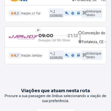
1
Embarque
airline_seat_legroom_extra
ac_unit
wc
8,3
Viação JJ Tur
conexão
direto
1°
Conceição do Ara
09:00
21:12
Duração:
2d 12h 12min
Fortaleza, CE - 
1
Embarque
airline_seat_legroom_extra
ac_unit
WC
8,7
Viação Jamjoy
conexão
direto
Viações que atuam nesta rota
Procure a sua passagem de ônibus selecionando a viação de
sua preferência.