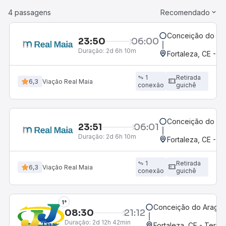
4 passagens
Recomendado
Conceição do Ara
23:50
06:00
Duração:
2d 6h 10m
Fortaleza, CE - 
1
Retirada
6,3
Viação Real Maia
conexão
guichê
Conceição do Ara
23:51
06:01
Duração:
2d 6h 10m
Fortaleza, CE - 
1
Retirada
6,3
Viação Real Maia
conexão
guichê
1°
Conceição do Araguai
08:30
21:12
Duração:
2d 12h 42min
Fortaleza, CE - Term