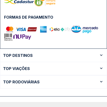
FORMAS DE PAGAMENTO
TOP DESTINOS
Ônibus Rio de Janeiro
TOP VIAÇÕES
Ônibus São Paulo
Passagens Cometa
Ônibus Brasília
TOP RODOVIÁRIAS
Passagens Gontijo
Ônibus Campinas
Rodoviária São Paulo - Tietê
Passagens 1001
Ônibus Londrina
Rodoviária Rio de Janeiro - Novo Rio
Passagens Águia Branca
+ Destinos
Rodoviária Belo Horizonte - Gov. Israel Pinheiro (Tergip)
Calçada das Margaridas, 163 - Sala 02 - Condomínio Centro