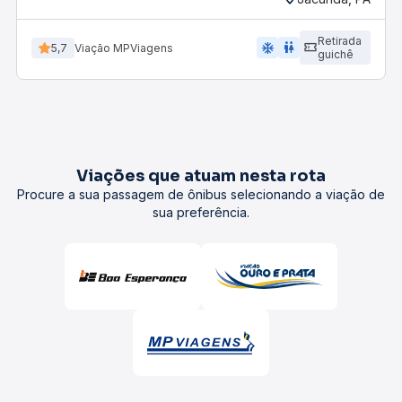
Retirada
ac_unit
wc
5,7
Viação MPViagens
guichê
Viações que atuam nesta rota
Procure a sua passagem de ônibus selecionando a viação de
sua preferência.