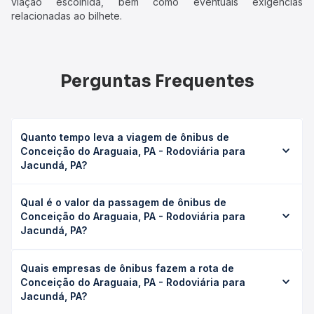
viação escolhida, bem como eventuais exigências
relacionadas ao bilhete.
Perguntas Frequentes
Quanto tempo leva a viagem de ônibus de
Conceição do Araguaia, PA - Rodoviária para
Jacundá, PA?
A viagem de ônibus de Conceição do Araguaia, PA -
Qual é o valor da passagem de ônibus de
Rodoviária para Jacundá, PA leva em média 11h 53min,
Conceição do Araguaia, PA - Rodoviária para
podendo variar conforme a viação, o tipo de serviço
Jacundá, PA?
(convencional, executivo ou leito) e as condições de
tráfego. Na Quero Passagem você consulta os horários
O preço da passagem de ônibus de Conceição do
disponíveis e vê a duração exata de cada opção na data
Quais empresas de ônibus fazem a rota de
Araguaia, PA - Rodoviária para Jacundá, PA custa em
desejada.
Conceição do Araguaia, PA - Rodoviária para
média R$ 166,84 e varia conforme a data da viagem, a
Jacundá, PA?
empresa, o tipo de poltrona e a antecedência da compra.
Na Quero Passagem você compara os preços de todas as