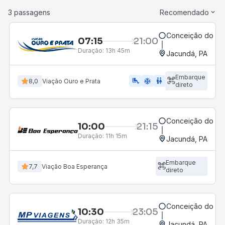
3 passagens
Recomendado
Conceição do Ara
07:15
21:00
Duração:
13h 45m
Jacundá, PA
Embarque
airline_seat_legroom_extra
ac_unit
WC
8,0
Viação Ouro e Prata
direto
Conceição do Ara
10:00
21:15
Duração:
11h 15m
Jacundá, PA
Embarque
7,7
Viação Boa Esperança
direto
Conceição do Ara
10:30
23:05
Duração:
12h 35m
Jacundá, PA