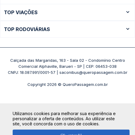
Ônibus Rio de Janeiro
TOP VIAÇÕES
Ônibus São Paulo
Passagens Cometa
Ônibus Brasília
TOP RODOVIÁRIAS
Passagens Gontijo
Ônibus Campinas
Rodoviária São Paulo - Tietê
Passagens 1001
Ônibus Londrina
Rodoviária Rio de Janeiro - Novo Rio
Passagens Águia Branca
+ Destinos
Rodoviária Belo Horizonte - Gov. Israel Pinheiro (Tergip)
Calçada das Margaridas, 163 - Sala 02 - Condomínio Centro
Passagens Pássaro Marron
Comercial Alphaville, Barueri - SP | CEP: 06453-038
Rodoviária Curitiba
+ Viações
CNPJ: 18.087.991/0001-57 | saconibus@queropassagem.com.br
Rodoviária São Paulo - Barra Funda
Copyright 2026 © QueroPassagem.com.br
+ Rodoviárias
Utilizamos cookies para melhorar sua experiência e
personalizar a oferta de conteúdos. Ao utilizar este
site, você concorda com o uso de cookies.