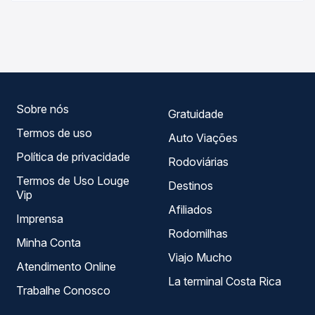
As viações Boa Esperança, Ouro e Prata, MPViagens
viações em tempo real e garante a melhor oferta para o
operam o trecho de Conceição do Araguaia, PA -
seu roteiro.
Rodoviária para Jacundá, PA, com horários variados ao
longo do dia. Na Quero Passagem você compara todas as
opções — empresas, horários, tipos de serviço e preços
— em um só lugar e escolhe a que melhor se encaixa na
sua viagem.
Sobre nós
Gratuidade
Termos de uso
Auto Viações
Política de privacidade
Rodoviárias
Termos de Uso Louge
Destinos
Vip
Afiliados
Imprensa
Rodomilhas
Minha Conta
Viajo Mucho
Atendimento Online
La terminal Costa Rica
Trabalhe Conosco