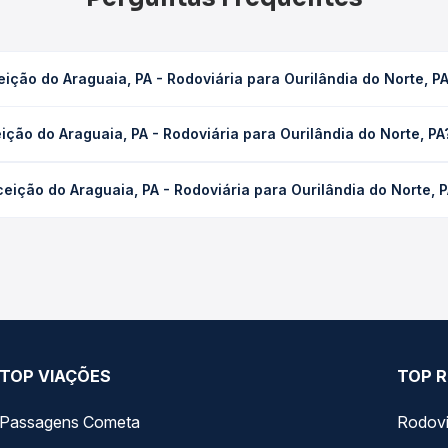
ção do Araguaia, PA - Rodoviária para Ourilândia do Norte, P
 Rodoviária para Ourilândia do Norte, PA leva em média 8h 30min, 
ção do Araguaia, PA - Rodoviária para Ourilândia do Norte, PA
ondições de tráfego. Na Quero Passagem você consulta os horários 
guaia, PA - Rodoviária para Ourilândia do Norte, PA custa em méd
ição do Araguaia, PA - Rodoviária para Ourilândia do Norte, 
compra. Na Quero Passagem você compara os preços de todas as vi
ção do Araguaia, PA - Rodoviária para Ourilândia do Norte, PA, co
, horários, tipos de serviço e preços — em um só lugar e escolh
TOP VIAÇÕES
TOP R
Passagens Cometa
Rodovi