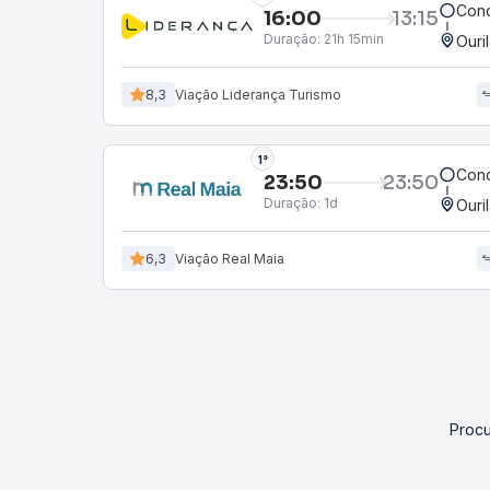
Conc
16:00
13:15
Duração:
21h 15min
Ouri
8,3
Viação Liderança Turismo
1°
Conc
23:50
23:50
Duração:
1d
Ouri
6,3
Viação Real Maia
Procu