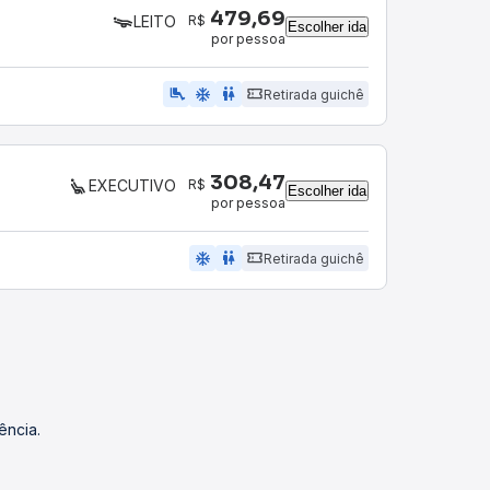
479,69
R$
LEITO
Escolher ida
por pessoa
airline_seat_legroom_extra
ac_unit
wc
Retirada guichê
308,47
R$
EXECUTIVO
Escolher ida
por pessoa
ac_unit
wc
Retirada guichê
ência.