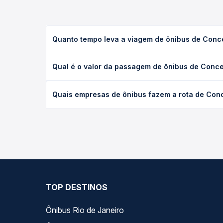
Quanto tempo leva a viagem de ônibus de Concei
A viagem de ônibus de Conceição do Araguaia, PA -
Qual é o valor da passagem de ônibus de Concei
serviço (convencional, executivo ou leito) e as c
data desejada.
O preço da passagem de ônibus de Conceição do Ara
Quais empresas de ônibus fazem a rota de Conce
empresa, o tipo de poltrona e a antecedência da 
para o seu roteiro.
As viações Montes Belos operam o trecho de Concei
Passagem você compara todas as opções — empresas
TOP DESTINOS
Ônibus Rio de Janeiro