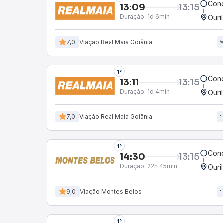
Conc
13:09
13:15
Duração:
1d 6min
Ouri
7,0
Viação Real Maia Goiânia
1°
Conc
13:11
13:15
Duração:
1d 4min
Ouri
7,0
Viação Real Maia Goiânia
1°
Conc
14:30
13:15
Duração:
22h 45min
Ouri
9,0
Viação Montes Belos
1°