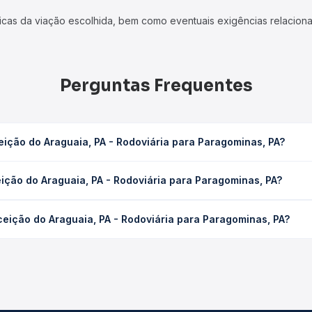
icas da viação escolhida, bem como eventuais exigências relaciona
Perguntas Frequentes
ição do Araguaia, PA - Rodoviária para Paragominas, PA?
 Rodoviária para Paragominas, PA leva em média 16h 34min, podend
ição do Araguaia, PA - Rodoviária para Paragominas, PA?
 de tráfego. Na Quero Passagem você consulta os horários disponív
aguaia, PA - Rodoviária para Paragominas, PA custa em média R$ 
eição do Araguaia, PA - Rodoviária para Paragominas, PA?
compra. Na Quero Passagem você compara os preços de todas as vi
eição do Araguaia, PA - Rodoviária para Paragominas, PA, com hor
s, tipos de serviço e preços — em um só lugar e escolhe a que me