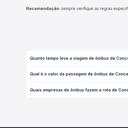
Recomendação:
sempre verifique as regras específ
Quanto tempo leva a viagem de ônibus de Conce
A viagem de ônibus de Conceição do Araguaia, PA -
Qual é o valor da passagem de ônibus de Conce
(convencional, executivo ou leito) e as condições
desejada.
O preço da passagem de ônibus de Conceição do Ar
Quais empresas de ônibus fazem a rota de Conc
empresa, o tipo de poltrona e a antecedência da 
para o seu roteiro.
As viações Jamjoy, JJ Tur operam o trecho de Conc
você compara todas as opções — empresas, horário