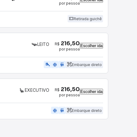
por pessoa
Retirada guichê
216,50
R$
LEITO
Escolher ida
por pessoa
airline_seat_legroom_extra
ac_unit
wc
Embarque direto
216,50
R$
EXECUTIVO
Escolher ida
por pessoa
ac_unit
wc
Embarque direto