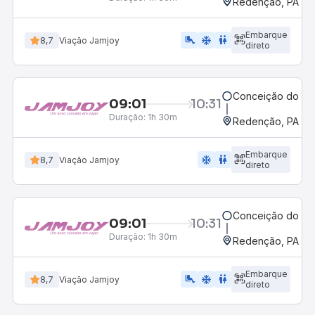
Redenção, PA
Embarque
airline_seat_legroom_extra
ac_unit
WC
8,7
Viação Jamjoy
direto
Conceição do Ara
09:01
10:31
Duração:
1h 30m
Redenção, PA
Embarque
ac_unit
wc
8,7
Viação Jamjoy
direto
Conceição do Ara
09:01
10:31
Duração:
1h 30m
Redenção, PA
Embarque
airline_seat_legroom_extra
ac_unit
wc
8,7
Viação Jamjoy
direto