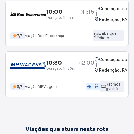
Conceição do Ara
10:00
11:15
Duração:
1h 15m
Redenção, PA
Embarque
7,7
Viação Boa Esperança
direto
Conceição do Ara
10:30
12:00
Duração:
1h 30m
Redenção, PA
Retirada
ac_unit
wc
5,7
Viação MPViagens
guichê
Viações que atuam nesta rota