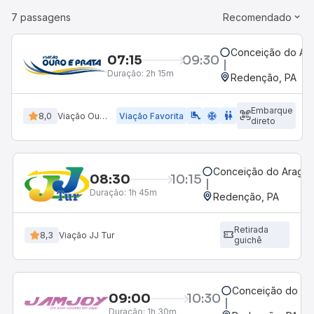
7 passagens
Recomendado
Conceição do Arag
07:15
09:30
Duração:
2h 15m
Redenção, PA
Embarque
airline_seat_legroom_extra
ac_unit
WC
8,0
Viação Ouro e Prata
Viação Favorita
direto
Conceição do Araguai
08:30
10:15
Duração:
1h 45m
Redenção, PA
Retirada
8,3
Viação JJ Tur
guichê
Conceição do Ara
09:00
10:30
Duração:
1h 30m