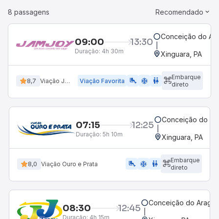
8 passagens
Recomendado
Conceição do Arag
09:00
13:30
Duração:
4h 30m
Xinguara, PA
Embarque
airline_seat_legroom_extra
ac_unit
WC
8,7
Viação Jamjoy
Viação Favorita
direto
Conceição do Ara
07:15
12:25
Duração:
5h 10m
Xinguara, PA
Embarque
airline_seat_legroom_extra
ac_unit
WC
8,0
Viação Ouro e Prata
direto
Conceição do Araguai
08:30
12:45
Duração:
4h 15m