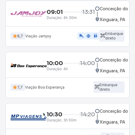
Conceição do Ara
09:01
13:31
Duração:
4h 30m
Xinguara, PA
Embarque
airline_seat_legroom_extra
ac_unit
wc
8,7
Viação Jamjoy
direto
Conceição do Ara
10:00
14:00
Duração:
4h
Xinguara, PA
Embarque
7,7
Viação Boa Esperança
direto
Conceição do Ara
10:30
14:20
Duração:
3h 50m
Xinguara, PA