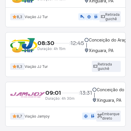
Xinguara, PA
Retirada
airline_seat_legroom_extra
ac_unit
wc
8,3
Viação JJ Tur
guichê
Conceição do Araguai
08:30
12:45
Duração:
4h 15m
Xinguara, PA
Retirada
8,3
Viação JJ Tur
guichê
Conceição do Ara
09:01
13:31
Duração:
4h 30m
Xinguara, PA
Embarque
ac_unit
wc
8,7
Viação Jamjoy
direto