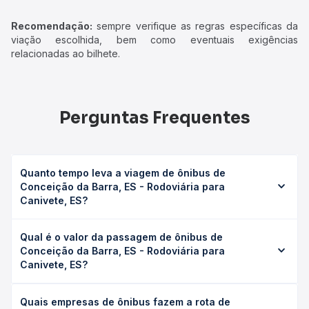
Recomendação:
sempre verifique as regras específicas da
viação escolhida, bem como eventuais exigências
relacionadas ao bilhete.
Perguntas Frequentes
Quanto tempo leva a viagem de ônibus de
Conceição da Barra, ES - Rodoviária para
Canivete, ES?
A viagem de ônibus de Conceição da Barra, ES -
Qual é o valor da passagem de ônibus de
Rodoviária para Canivete, ES leva em média 2h 45min,
Conceição da Barra, ES - Rodoviária para
podendo variar conforme a viação, o tipo de serviço
Canivete, ES?
(convencional, executivo ou leito) e as condições de
tráfego. Na Quero Passagem você consulta os horários
O preço da passagem de ônibus de Conceição da Barra,
disponíveis e vê a duração exata de cada opção na data
Quais empresas de ônibus fazem a rota de
ES - Rodoviária para Canivete, ES custa em média R$
desejada.